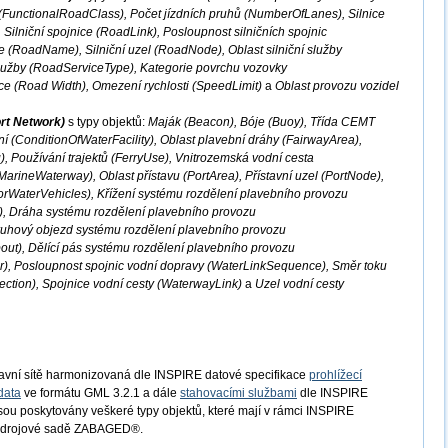
 (FunctionalRoadClass), Počet jízdních pruhů (NumberOfLanes), Silnice
Silniční spojnice (RoadLink), Posloupnost silničních spojnic
 (RoadName), Silniční uzel (RoadNode), Oblast silniční služby
služby (RoadServiceType), Kategorie povrchu vozovky
ce (Road Width), Omezení rychlosti (SpeedLimit)
a
Oblast provozu vozidel
rt Network)
s typy objektů:
Maják (Beacon), Bóje (Buoy), Třída CEMT
í (ConditionOfWaterFacility), Oblast plavební dráhy (FairwayArea),
), Používání trajektů (FerryUse), Vnitrozemská vodní cesta
arineWaterway), Oblast přístavu (PortArea), Přístavní uzel (PortNode),
orWaterVehicles), Křížení systému rozdělení plavebního provozu
), Dráha systému rozdělení plavebního provozu
ruhový objezd systému rozdělení plavebního provozu
t), Dělící pás systému rozdělení plavebního provozu
), Posloupnost spojnic vodní dopravy (WaterLinkSequence), Směr toku
ection), Spojnice vodní cesty (WaterwayLink)
a
Uzel vodní cesty
avní sítě harmonizovaná dle INSPIRE datové specifikace
prohlížecí
data
ve formátu GML 3.2.1 a dále
stahovacími službami
dle INSPIRE
Jsou poskytovány veškeré typy objektů, které mají v rámci INSPIRE
e zdrojové sadě ZABAGED®.