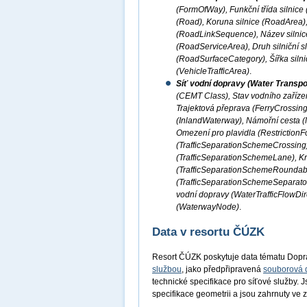
(FormOfWay), Funkční třída silnice
(Road), Koruna silnice (RoadArea), 
(RoadLinkSequence), Název silnice
(RoadServiceArea), Druh silniční 
(RoadSurfaceCategory), Šířka silni
(VehicleTrafficArea)
.
Síť vodní dopravy (Water Transpo
(CEMT Class), Stav vodního zařízen
Trajektová přeprava (FerryCrossing
(InlandWaterway), Námořní cesta (M
Omezení pro plavidla (RestrictionF
(TrafficSeparationSchemeCrossing
(TrafficSeparationSchemeLane), K
(TrafficSeparationSchemeRoundabou
(TrafficSeparationSchemeSeparator
vodní dopravy (WaterTrafficFlowDir
(WaterwayNode)
.
Data v resortu ČÚZK
Resort ČÚZK poskytuje data tématu Dopr
službou
, jako předpřipravená
souborová 
technické specifikace pro síťové služby. 
specifikace geometrii a jsou zahrnuty v