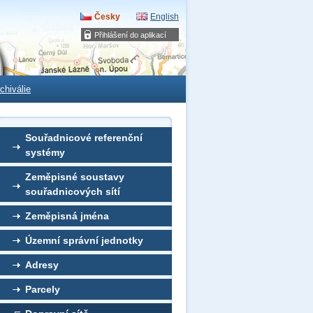
Česky
English
Přihlášení do aplikací
chiválie
Souřadnicové referenční
systémy
Zeměpisné soustavy
souřadnicových sítí
Zeměpisná jména
Územní správní jednotky
Adresy
Parcely