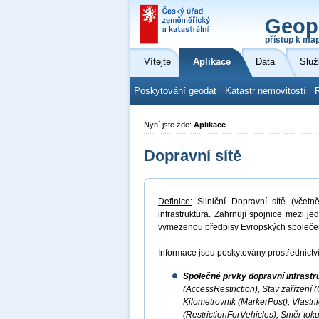
Geop
přístup k ma
Vítejte
Aplikace
Data
Služ
Poskytování geodat
Katastr nemovitostí
Nyní jste zde:
Aplikace
Dopravní sítě
Definice:
Silniční Dopravní sítě (včetně
infrastruktura. Zahrnují spojnice mezi j
vymezenou předpisy Evropských společen
Informace jsou poskytovány prostřednictví
Společné prvky dopravní infrast
(AccessRestriction), Stav zařízení 
Kilometrovník (MarkerPost), Vlastn
(RestrictionForVehicles), Směr toku