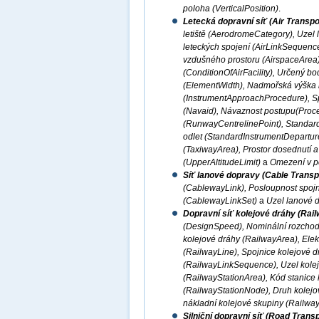
poloha (VerticalPosition)
.
Letecká dopravní síť (Air Transp
letiště (AerodromeCategory), Uzel 
leteckých spojení (AirLinkSequence)
vzdušného prostoru (AirspaceArea)
(ConditionOfAirFacility), Určený b
(ElementWidth), Nadmořská výška let
(InstrumentApproachProcedure), Sp
(Navaid), Návaznost postupu(Proce
(RunwayCentrelinePoint), Standardní
odlet (StandardInstrumentDepartur
(TaxiwayArea), Prostor dosednutí 
(UpperAltitudeLimit)
a
Omezení v po
Síť lanové dopravy (Cable Transp
(CablewayLink), Posloupnost spoj
(CablewayLinkSet)
a
Uzel lanové 
Dopravní síť kolejové dráhy (Rai
(DesignSpeed), Nominální rozchod 
kolejové dráhy (RailwayArea), Elekt
(RailwayLine), Spojnice kolejové d
(RailwayLinkSequence), Uzel kolej
(RailwayStationArea), Kód stanice 
(RailwayStationNode), Druh kolejov
nákladní kolejové skupiny (Railwa
Silniční dopravní síť (Road Trans