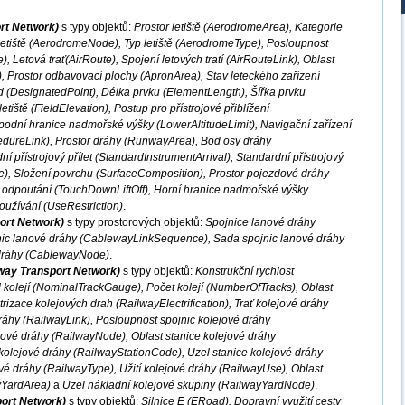
ort Network)
s typy objektů:
Prostor letiště (AerodromeArea), Kategorie
letiště (AerodromeNode), Typ letiště (AerodromeType), Posloupnost
, Letová trať(AirRoute), Spojení letových tratí (AirRouteLink), Oblast
, Prostor odbavovací plochy (ApronArea), Stav leteckého zařízení
od (DesignatedPoint), Délka prvku (ElementLength), Šířka prvku
iště (FieldElevation), Postup pro přístrojové přiblížení
odní hranice nadmořské výšky (LowerAltitudeLimit), Navigační zařízení
dureLink), Prostor dráhy (RunwayArea), Bod osy dráhy
 přístrojový přílet (StandardInstrumentArrival), Standardní přístrojový
e), Složení povrchu (SurfaceComposition), Prostor pojezdové dráhy
a odpoutání (TouchDownLiftOff), Horní hranice nadmořské výšky
užívání (UseRestriction)
.
ort Network)
s typy prostorových objektů:
Spojnice lanové dráhy
nic lanové dráhy (CablewayLinkSequence), Sada spojnic lanové dráhy
dráhy (CablewayNode)
.
lway Transport Network)
s typy objektů:
Konstrukční rychlost
kolejí (NominalTrackGauge), Počet kolejí (NumberOfTracks), Oblast
rizace kolejových drah (RailwayElectrification), Trať kolejové dráhy
ráhy (RailwayLink), Posloupnost spojnic kolejové dráhy
ové dráhy (RailwayNode), Oblast stanice kolejové dráhy
kolejové dráhy (RailwayStationCode), Uzel stanice kolejové dráhy
é dráhy (RailwayType), Užití kolejové dráhy (RailwayUse), Oblast
yYardArea)
a
Uzel nákladní kolejové skupiny (RailwayYardNode)
.
port Network)
s typy objektů:
Silnice E (ERoad), Dopravní využití cesty