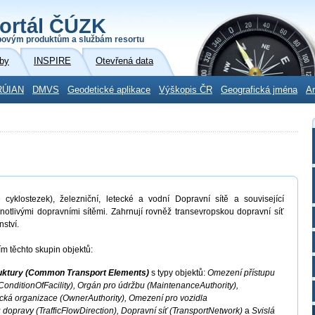
ortál ČÚZK
povým produktům a službám resortu
by
INSPIRE
Otevřená data
RÚIAN
DMVS
Geodetické aplikace
Výškopis ČR
Geografická jména
Ar
 cyklostezek), železniční, letecké a vodní Dopravní sítě a související
ednotlivými dopravními sítěmi. Zahrnují rovněž transevropskou dopravní síť
ství.
m těchto skupin objektů:
ruktury (Common Transport Elements)
s typy objektů:
Omezení přístupu
(ConditionOfFacility), Orgán pro údržbu (MaintenanceAuthority),
ická organizace (OwnerAuthority), Omezení pro vozidla
 dopravy (TrafficFlowDirection), Dopravní síť (TransportNetwork)
a
Svislá