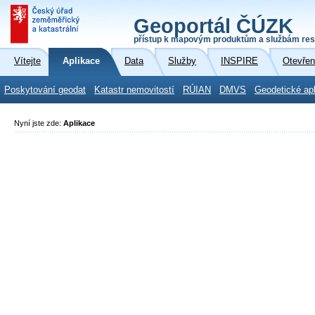
Geoportál ČÚZK
přístup k mapovým produktům a službám res
Vítejte
Aplikace
Data
Služby
INSPIRE
Otevřen
Poskytování geodat
Katastr nemovitostí
RÚIAN
DMVS
Geodetické ap
Nyní jste zde:
Aplikace