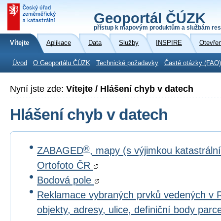
Geoportál ČÚZK
přístup k mapovým produktům a službám res
Vítejte
Aplikace
Data
Služby
INSPIRE
Otevře
Úvod
O Geoportálu ČÚZK
Technické požadavky
Časté otázky (FAQ)
Nyní jste zde:
Vítejte / Hlášení chyb v datech
Hlášení chyb v datech
®
ZABAGED
, mapy (s výjimkou katastrál
Ortofoto ČR
Bodová pole
Reklamace vybraných prvků vedených v 
objekty, adresy, ulice, definiční body par