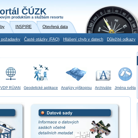
ortál ČÚZK
povým produktům a službám resortu
žby
INSPIRE
Otevřená data
 požadavky
Časté otázky (FAQ)
Hlášení chyb v datech
Důležité odkazy
VDP RÚIAN
Geodetické aplikace
Analýzy výškopisu
Archiválie
Jména světa