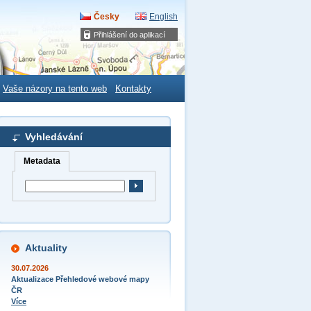
Česky
English
Přihlášení do aplikací
Vaše názory na tento web
Kontakty
Vyhledávání
Metadata
Aktuality
30.07.2026
Aktualizace Přehledové webové mapy
ČR
Více