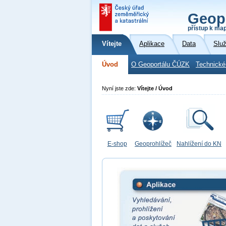
Geop
přístup k ma
Vítejte
Aplikace
Data
Slu
Úvod
O Geoportálu ČÚZK
Technické
Nyní jste zde:
Vítejte / Úvod
E-shop
Geoprohlížeč
Nahlížení do KN