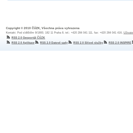
Copyright © 2010 ČÚZK, Všechna práva vyhrazena
Kontakt: Pod sídlištěm 9/1800, 182 11 Praha 8, tel.: +420 284 041 111, fax: +420 284 041 416,
Uživate
RSS 2.0 Geoportál ČÚZK
RSS 2.0 Aplikace
RSS 2.0 Datové sady
RSS 2.0 Síťové služby
RSS 2.0 INSPIRE