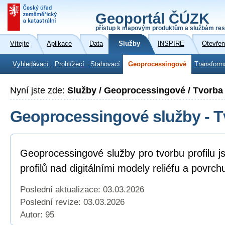
Geoportál ČÚZK
přístup k mapovým produktům a službám res
Vítejte
Aplikace
Data
Služby
INSPIRE
Otevřen
Vyhledávací
Prohlížecí
Stahovací
Geoprocessingové
Transform
Nyní jste zde:
Služby / Geoprocessingové / Tvorba 
Geoprocessingové služby - Tv
Geoprocessingové služby pro tvorbu profilu j
profilů nad digitálními modely reliéfu a povrch
Poslední aktualizace: 03.03.2026
Poslední revize:
03.03.2026
Autor: 95