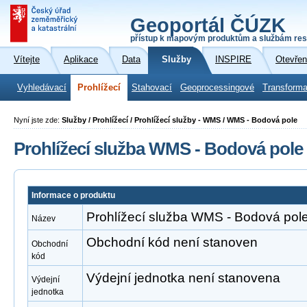
Geoportál ČÚZK
přístup k mapovým produktům a službám res
Vítejte
Aplikace
Data
Služby
INSPIRE
Otevřen
Vyhledávací
Prohlížecí
Stahovací
Geoprocessingové
Transforma
Nyní jste zde:
Služby / Prohlížecí / Prohlížecí služby - WMS / WMS - Bodová pole
Prohlížecí služba WMS - Bodová pole
Informace o produktu
Prohlížecí služba WMS - Bodová pol
Název
Obchodní kód není stanoven
Obchodní
kód
Výdejní jednotka není stanovena
Výdejní
jednotka