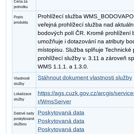
Cena za
jednotku
Prohlížecí služba WMS_BODOVAPOLE
Popis
produktu
veřejná prohlížecí služba nad aktuál
bodových polí ČR. Kromě prohlížení
umožňuje i dotazování na atributy bo
místopisu. Služba splňuje Technické
prohlížecí služby v. 3.11 a zároveň 
WMS 1.1.1. a 1.3.0.
Stáhnout dokument vlastnosti služby
Vlastnosti
služby
https://ags.cuzk.gov.cz/arcgis/serv
Lokalizace
služby
r/WmsServer
Poskytovaná data
Datové sady
poskytované
Poskytovaná data
službou
Poskytovaná data