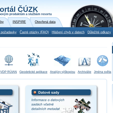
ortál ČÚZK
povým produktům a službám resortu
žby
INSPIRE
Otevřená data
 požadavky
Časté otázky (FAQ)
Hlášení chyb v datech
Důležité odkazy
VDP RÚIAN
Geodetické aplikace
Analýzy výškopisu
Archiválie
Jména světa