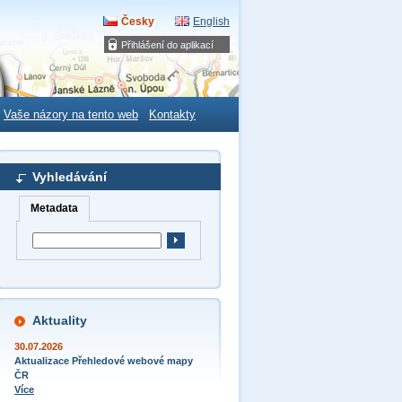
Česky
English
Přihlášení do aplikací
Vaše názory na tento web
Kontakty
Vyhledávání
Metadata
Aktuality
30.07.2026
Aktualizace Přehledové webové mapy
ČR
Více