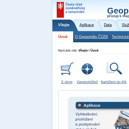
Geop
přístup k ma
Vítejte
Aplikace
Data
Slu
Úvod
O Geoportálu ČÚZK
Technické
Nyní jste zde:
Vítejte / Úvod
E-shop
Geoprohlížeč
Nahlížení do KN