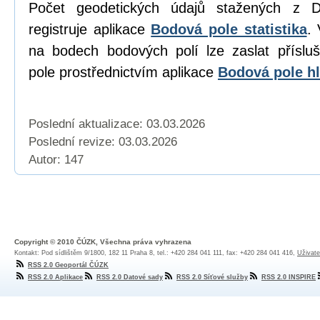
Počet geodetických údajů stažených z D
registruje aplikace
Bodová pole statistika
. 
na bodech bodových polí lze zaslat přísl
pole prostřednictvím aplikace
Bodová pole hl
Poslední aktualizace: 03.03.2026
Poslední revize:
03.03.2026
Autor: 147
Copyright © 2010 ČÚZK, Všechna práva vyhrazena
Kontakt: Pod sídlištěm 9/1800, 182 11 Praha 8, tel.: +420 284 041 111, fax: +420 284 041 416,
Uživate
RSS 2.0 Geoportál ČÚZK
RSS 2.0 Aplikace
RSS 2.0 Datové sady
RSS 2.0 Síťové služby
RSS 2.0 INSPIRE