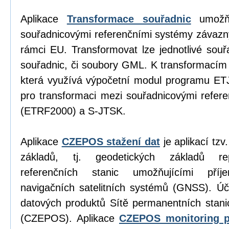
Aplikace
Transformace souřadnic
umožňu
souřadnicovými referenčními systémy závazn
rámci EU. Transformovat lze jednotlivé sou
souřadnic, či soubory GML. K transformacím
která využívá výpočetní modul programu E
pro transformaci mezi souřadnicovými refe
(ETRF2000) a S-JTSK.
Aplikace
CZEPOS stažení dat
je aplikací tz
základů, tj. geodetických základů re
referenčních stanic umožňujícími příj
navigačních satelitních systémů (GNSS). Úč
datových produktů Sítě permanentních stan
(CZEPOS). Aplikace
CZEPOS monitoring p