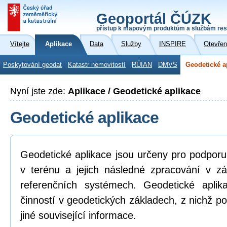
Geoportál ČÚZK
přístup k mapovým produktům a službám res
Vítejte
Aplikace
Data
Služby
INSPIRE
Otevřen
Poskytování geodat
Katastr nemovitostí
RÚIAN
DMVS
Geodetické a
Nyní jste zde:
Aplikace / Geodetické aplikace
Geodetické aplikace
Geodetické aplikace jsou určeny pro podpor
v terénu a jejich následné zpracování v z
referenčních systémech. Geodetické aplik
činností v geodetických základech, z nichž po
jiné související informace.