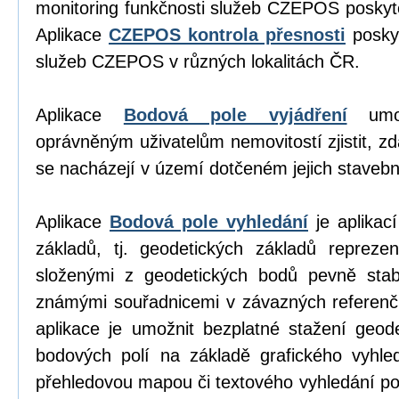
monitoring funkčnosti služeb CZEPOS poskyt
Aplikace
CZEPOS kontrola přesnosti
poskyt
služeb CZEPOS v různých lokalitách ČR.
Aplikace
Bodová pole vyjádření
umož
oprávněným uživatelům nemovitostí zjistit, z
se nacházejí v území dotčeném jejich stavební
Aplikace
Bodová pole vyhledání
je aplikací
základů, tj. geodetických základů repreze
složenými z geodetických bodů pevně stab
známými souřadnicemi v závazných referen
aplikace je umožnit bezplatné stažení geod
bodových polí na základě grafického vyhl
přehledovou mapou či textového vyhledání p