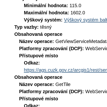
Minimální hodnota:
115.0
Maximální hodnota:
1602.0
Výškový systém:
Výškový systém balt
Typ vazby:
těsný
Obsahovaná operace
Název operace:
GetViewServiceMetadat
Platformy zpracování (DCP):
WebServi
Přístupové místo
Odkaz:
https://ags.cuzk.gov.cz/arcgis1/rest
Obsahovaná operace
Název operace:
GetTile
Platformy zpracování (DCP):
WebServi
Přístupové místo
Odkaz: