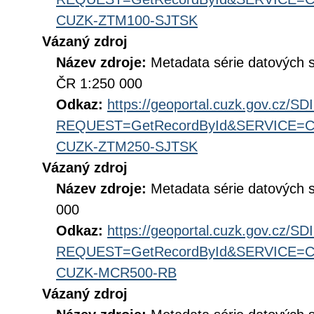
CUZK-ZTM100-SJTSK
Vázaný zdroj
Název zdroje:
Metadata série datových 
ČR 1:250 000
Odkaz:
https://geoportal.cuzk.gov.cz/S
REQUEST=GetRecordById&SERVICE=CS
CUZK-ZTM250-SJTSK
Vázaný zdroj
Název zdroje:
Metadata série datových 
000
Odkaz:
https://geoportal.cuzk.gov.cz/S
REQUEST=GetRecordById&SERVICE=CS
CUZK-MCR500-RB
Vázaný zdroj