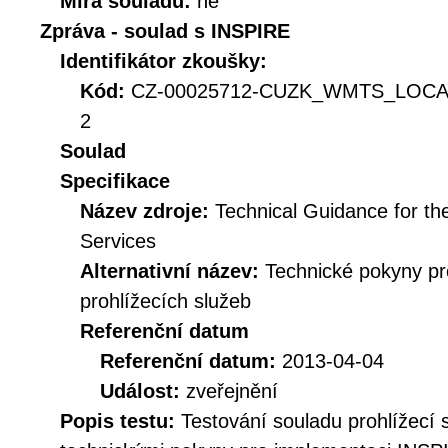
Míra souladu:
ne
Zpráva - soulad s INSPIRE
Identifikátor zkoušky:
Kód:
CZ-00025712-CUZK_WMTS_LOCAL
2
Soulad
Specifikace
Název zdroje:
Technical Guidance for t
Services
Alternativní název:
Technické pokyny p
prohlížecích služeb
Referenční datum
Referenční datum:
2013-04-04
Událost:
zveřejnění
Popis testu:
Testování souladu prohlížec