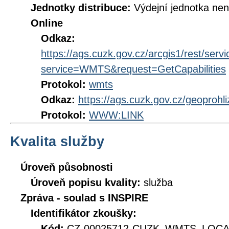
Jednotky distribuce:
Výdejní jednotka ne
Online
Odkaz:
https://ags.cuzk.gov.cz/arcgis1/rest/s
service=WMTS&request=GetCapabilities
Protokol:
wmts
Odkaz:
https://ags.cuzk.gov.cz/geoprohl
Protokol:
WWW:LINK
Kvalita služby
Úroveň působnosti
Úroveň popisu kvality:
služba
Zpráva - soulad s INSPIRE
Identifikátor zkoušky:
Kód:
CZ-00025712-CUZK_WMTS_LOCAL