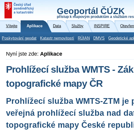
Geoportál ČÚZK
přístup k mapovým produktům a službám res
Vítejte
Aplikace
Data
Služby
INSPIRE
Otevřen
Poskytování geodat
Katastr nemovitostí
RÚIAN
DMVS
Geodetické ap
Nyní jste zde:
Aplikace
Prohlížecí služba WMTS - Zák
topografické mapy ČR
Prohlížecí služba WMTS-ZTM je 
veřejná prohlížecí služba nad da
topografické mapy České republi