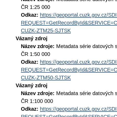
ČR 1:25 000
Odkaz:
https://geoportal.cuzk.gov.cz/S
REQUEST=GetRecordById&SERVICE=CS
CUZK-ZTM25-SJTSK
Vázaný zdroj
Název zdroje:
Metadata série datových 
ČR 1:50 000
Odkaz:
https://geoportal.cuzk.gov.cz/S
REQUEST=GetRecordById&SERVICE=CS
CUZK-ZTM50-SJTSK
Vázaný zdroj
Název zdroje:
Metadata série datových 
ČR 1:100 000
Odkaz:
https://geoportal.cuzk.gov.cz/S
REQUEST=GetRecordById&SERVICE=CS