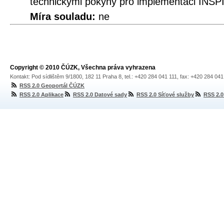
technickými pokyny pro implementaci INSPI
Míra souladu:
ne
Copyright © 2010 ČÚZK, Všechna práva vyhrazena
Kontakt: Pod sídlištěm 9/1800, 182 11 Praha 8, tel.: +420 284 041 111, fax: +420 284 04
RSS 2.0 Geoportál ČÚZK
RSS 2.0 Aplikace
RSS 2.0 Datové sady
RSS 2.0 Síťové služby
RSS 2.0