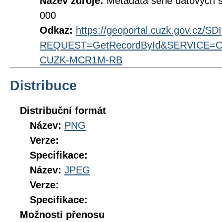
Název zdroje:
Metadata série datových 
000
Odkaz:
https://geoportal.cuzk.gov.cz/S
REQUEST=GetRecordById&SERVICE=CS
CUZK-MCR1M-RB
Distribuce
Distribuční formát
Název:
PNG
Verze:
Specifikace:
Název:
JPEG
Verze:
Specifikace:
Možnosti přenosu