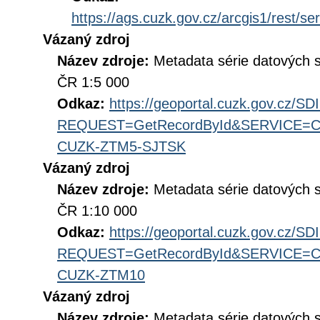
https://ags.cuzk.gov.cz/arcgis1/rest
Vázaný zdroj
Název zdroje:
Metadata série datových 
ČR 1:5 000
Odkaz:
https://geoportal.cuzk.gov.cz/S
REQUEST=GetRecordById&SERVICE=CS
CUZK-ZTM5-SJTSK
Vázaný zdroj
Název zdroje:
Metadata série datových 
ČR 1:10 000
Odkaz:
https://geoportal.cuzk.gov.cz/S
REQUEST=GetRecordById&SERVICE=CS
CUZK-ZTM10
Vázaný zdroj
Název zdroje:
Metadata série datových 