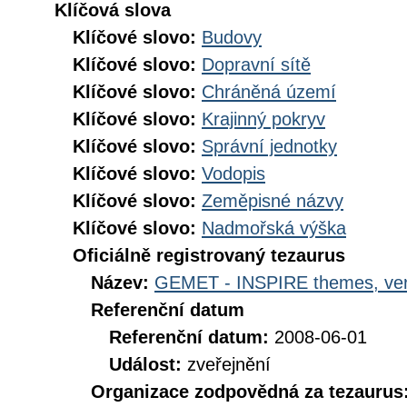
Klíčová slova
Klíčové slovo:
Budovy
Klíčové slovo:
Dopravní sítě
Klíčové slovo:
Chráněná území
Klíčové slovo:
Krajinný pokryv
Klíčové slovo:
Správní jednotky
Klíčové slovo:
Vodopis
Klíčové slovo:
Zeměpisné názvy
Klíčové slovo:
Nadmořská výška
Oficiálně registrovaný tezaurus
Název:
GEMET - INSPIRE themes, ver
Referenční datum
Referenční datum:
2008-06-01
Událost:
zveřejnění
Organizace zodpovědná za tezaurus