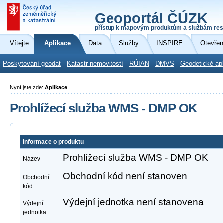
Geoportál ČÚZK
přístup k mapovým produktům a službám res
Vítejte
Aplikace
Data
Služby
INSPIRE
Otevřen
Poskytování geodat
Katastr nemovitostí
RÚIAN
DMVS
Geodetické ap
Nyní jste zde:
Aplikace
Prohlížecí služba WMS - DMP OK
Informace o produktu
Prohlížecí služba WMS - DMP OK
Název
Obchodní kód není stanoven
Obchodní
kód
Výdejní jednotka není stanovena
Výdejní
jednotka