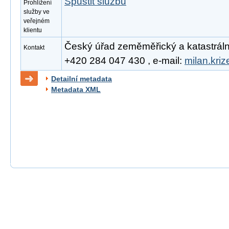
Spustit službu
Prohlížení
služby ve
veřejném
klientu
Český úřad zeměměřický a katastrální, 
Kontakt
+420 284 047 430 , e-mail:
milan.kri
Detailní metadata
Metadata XML