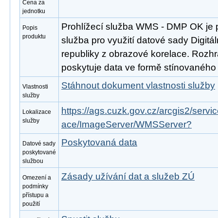
Cena za
jednotku
Prohlížecí služba WMS - DMP OK je 
Popis
produktu
služba pro využití datové sady Digit
republiky z obrazové korelace. Rozh
poskytuje data ve formě stínovaného
Stáhnout dokument vlastnosti služby
Vlastnosti
služby
https://ags.cuzk.gov.cz/arcgis2/ser
Lokalizace
služby
ace/ImageServer/WMSServer?
Poskytovaná data
Datové sady
poskytované
službou
Zásady užívání dat a služeb ZÚ
Omezení a
podmínky
přístupu a
použití