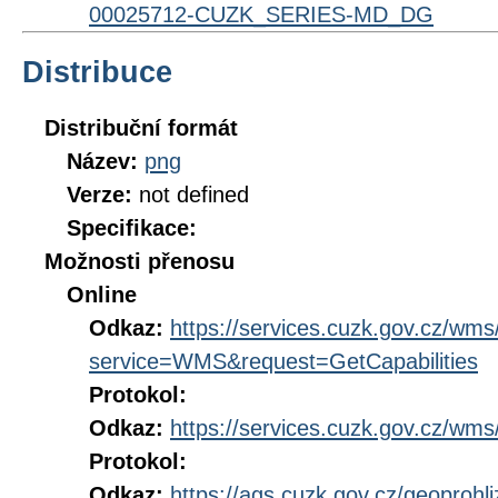
00025712-CUZK_SERIES-MD_DG
Distribuce
Distribuční formát
Název:
png
Verze:
not defined
Specifikace:
Možnosti přenosu
Online
Odkaz:
https://services.cuzk.gov.cz/wm
service=WMS&request=GetCapabilities
Protokol:
Odkaz:
https://services.cuzk.gov.cz/wm
Protokol:
Odkaz:
https://ags.cuzk.gov.cz/geoprohl