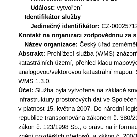
Událost:
vytvoření
Identifikátor služby
Jedinečný identifikátor:
CZ-000257
Kontakt na organizaci zodpovědnou za s
Název organizace:
Český úřad zeměměři
Abstrakt:
Prohlížecí služba (WMS) znázorňu
katastrálních území, přehled kladu mapovýc
analogovou/vektorovou katastrální mapou.
WMS 1.3.0.
Účel:
Služba byla vytvořena na základě sm
infrastruktury prostorových dat ve Společen
v platnost 15. května 2007. Do národní legi
republice transponována zákonem č. 380/20
zákon č. 123/1998 Sb., o právu na informac
znění pozdějších předpisů, a zákon č. 200/