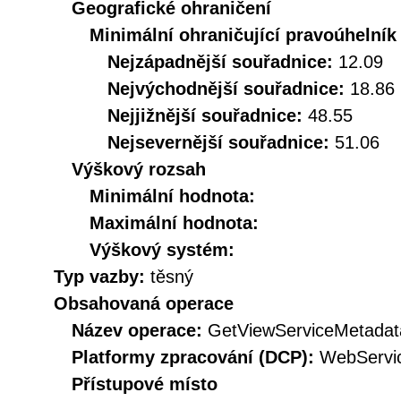
Geografické ohraničení
Minimální ohraničující pravoúhelník
Nejzápadnější souřadnice:
12.09
Nejvýchodnější souřadnice:
18.86
Nejjižnější souřadnice:
48.55
Nejsevernější souřadnice:
51.06
Výškový rozsah
Minimální hodnota:
Maximální hodnota:
Výškový systém:
Typ vazby:
těsný
Obsahovaná operace
Název operace:
GetViewServiceMetadat
Platformy zpracování (DCP):
WebServi
Přístupové místo