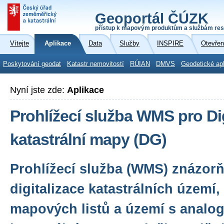
Geoportál ČÚZK
přístup k mapovým produktům a službám res
Vítejte
Aplikace
Data
Služby
INSPIRE
Otevřen
Poskytování geodat
Katastr nemovitostí
RÚIAN
DMVS
Geodetické ap
Nyní jste zde:
Aplikace
Prohlížecí služba WMS pro Dig
katastrální mapy (DG)
Prohlížecí služba (WMS) znázorň
digitalizace katastrálních území,
mapových listů a území s analo