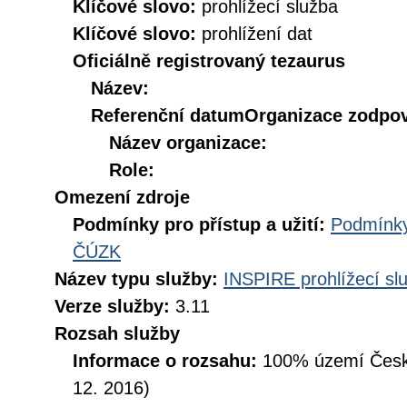
Klíčové slovo:
prohlížecí služba
Klíčové slovo:
prohlížení dat
Oficiálně registrovaný tezaurus
Název:
Referenční datum
Organizace zodpov
Název organizace:
Role:
Omezení zdroje
Podmínky pro přístup a užití:
Podmínky
ČÚZK
Název typu služby:
INSPIRE prohlížecí sl
Verze služby:
3.11
Rozsah služby
Informace o rozsahu:
100% území České
12. 2016)