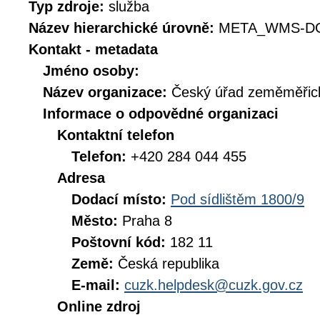
Typ zdroje:
služba
Název hierarchické úrovně:
META_WMS-D
Kontakt - metadata
Jméno osoby:
Název organizace:
Český úřad zeměměřick
Informace o odpovědné organizaci
Kontaktní telefon
Telefon:
+420 284 044 455
Adresa
Dodací místo:
Pod sídlištěm 1800/9
Město:
Praha 8
Poštovní kód:
182 11
Země:
Česká republika
E-mail:
cuzk.helpdesk@cuzk.gov.cz
Online zdroj