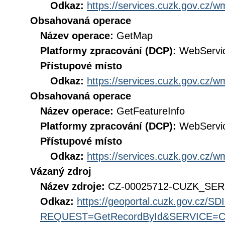
Odkaz:
https://services.cuzk.gov.cz/
Obsahovaná operace
Název operace:
GetMap
Platformy zpracování (DCP):
WebServi
Přístupové místo
Odkaz:
https://services.cuzk.gov.cz/
Obsahovaná operace
Název operace:
GetFeatureInfo
Platformy zpracování (DCP):
WebServi
Přístupové místo
Odkaz:
https://services.cuzk.gov.cz/
Vázaný zdroj
Název zdroje:
CZ-00025712-CUZK_SE
Odkaz:
https://geoportal.cuzk.gov.cz/S
REQUEST=GetRecordById&SERVICE=CS