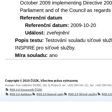
October 2009 implementing Directive 20
Parliament and of the Council as regards
Referenční datum
Referenční datum:
2009-10-20
Událost:
zveřejnění
Popis testu:
Testování souladu síťové služ
INSPIRE pro síťové služby.
Míra souladu:
ano
Copyright © 2010 ČÚZK, Všechna práva vyhrazena
Kontakt: Pod sídlištěm 9/1800, 182 11 Praha 8, tel.: +420 284 041 111, fax: +420 284 04
RSS 2.0 Geoportál ČÚZK
RSS 2.0 Aplikace
RSS 2.0 Datové sady
RSS 2.0 Síťové služby
RSS 2.0