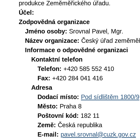
produkce Zeměměřického úřadu.
Účel:
Zodpovědná organizace
Jméno osoby:
Srovnal Pavel, Mgr.
Název organizace:
Český úřad zeměměři
Informace o odpovědné organizaci
Kontaktní telefon
Telefon:
+420 585 552 410
Fax:
+420 284 041 416
Adresa
Dodací místo:
Pod sídlištěm 1800/9
Město:
Praha 8
Poštovní kód:
182 11
Země:
Česká republika
E-mail:
pavel.srovnal@cuzk.gov.cz