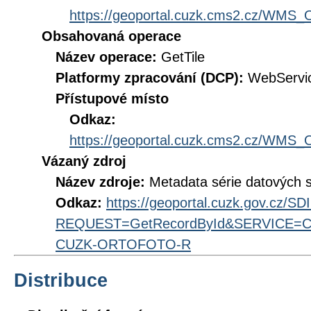
https://geoportal.cuzk.cms2.cz/WM
Obsahovaná operace
Název operace:
GetTile
Platformy zpracování (DCP):
WebServi
Přístupové místo
Odkaz:
https://geoportal.cuzk.cms2.cz/WM
Vázaný zdroj
Název zdroje:
Metadata série datových 
Odkaz:
https://geoportal.cuzk.gov.cz/S
REQUEST=GetRecordById&SERVICE=CS
CUZK-ORTOFOTO-R
Distribuce