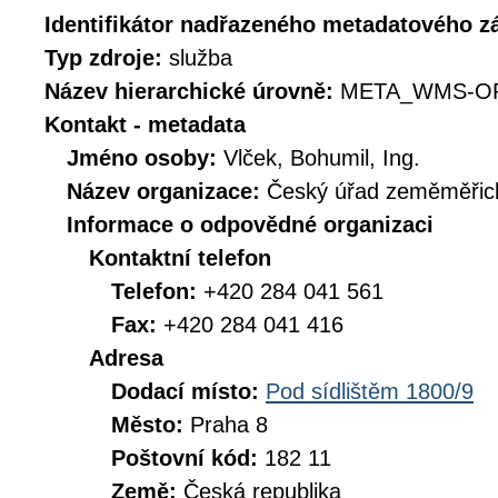
Identifikátor nadřazeného metadatového 
Typ zdroje:
služba
Název hierarchické úrovně:
META_WMS-OR
Kontakt - metadata
Jméno osoby:
Vlček, Bohumil, Ing.
Název organizace:
Český úřad zeměměřick
Informace o odpovědné organizaci
Kontaktní telefon
Telefon:
+420 284 041 561
Fax:
+420 284 041 416
Adresa
Dodací místo:
Pod sídlištěm 1800/9
Město:
Praha 8
Poštovní kód:
182 11
Země:
Česká republika