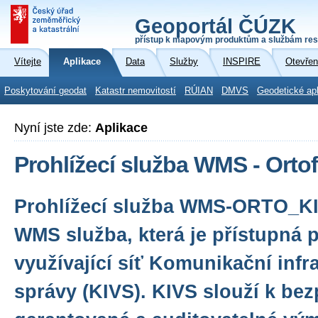
Geoportál ČÚZK
přístup k mapovým produktům a službám res
Vítejte
Aplikace
Data
Služby
INSPIRE
Otevřen
Poskytování geodat
Katastr nemovitostí
RÚIAN
DMVS
Geodetické ap
Nyní jste zde:
Aplikace
Prohlížecí služba WMS - Orto
Prohlížecí služba WMS-ORTO_KI
WMS služba, která je přístupná 
využívající síť Komunikační infr
správy (KIVS). KIVS slouží k be