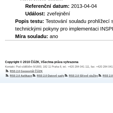
Referenční datum:
2013-04-04
Událost:
zveřejnění
Popis testu:
Testování souladu prohlíže
technickými pokyny pro implementaci INSPI
Míra souladu:
ano
Copyright © 2010 ČÚZK, Všechna práva vyhrazena
Kontakt: Pod sídlištěm 9/1800, 182 11 Praha 8, tel.: +420 284 041 111, fax: +420 284 04
RSS 2.0 Geoportál ČÚZK
RSS 2.0 Aplikace
RSS 2.0 Datové sady
RSS 2.0 Síťové služby
RSS 2.0