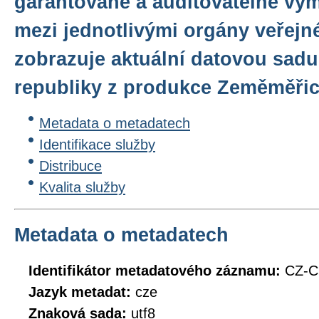
garantované a auditovatelné vý
mezi jednotlivými orgány veřejn
zobrazuje aktuální datovou sadu
republiky z produkce Zeměměři
Metadata o metadatech
Identifikace služby
Distribuce
Kvalita služby
Metadata o metadatech
Identifikátor metadatového záznamu:
CZ-
Jazyk metadat:
cze
Znaková sada:
utf8