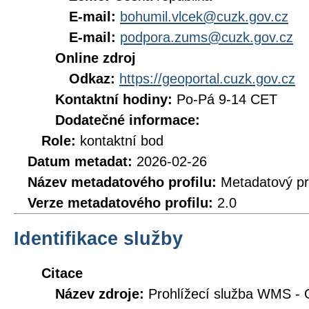
E-mail:
bohumil.vlcek@cuzk.gov.cz
E-mail:
podpora.zums@cuzk.gov.cz
Online zdroj
Odkaz:
https://geoportal.cuzk.gov.cz
Kontaktní hodiny:
Po-Pá 9-14 CET
Dodatečné informace:
Role:
kontaktní bod
Datum metadat:
2026-02-26
Název metadatového profilu:
Metadatový pr
Verze metadatového profilu:
2.0
Identifikace služby
Citace
Název zdroje:
Prohlížecí služba WMS - 