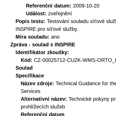
Referenční datum:
2009-10-20
Událost:
zveřejnění
Popis testu:
Testování souladu síťové služ
INSPIRE pro síťové služby.
Míra souladu:
ano
Zpráva - soulad s INSPIRE
Identifikátor zkoušky:
Kód:
CZ-00025712-CUZK-WMS-ORTO_KI
Soulad
Specifikace
Název zdroje:
Technical Guidance for t
Services
Alternativní název:
Technické pokyny p
prohlížecích služeb
Referenční datum