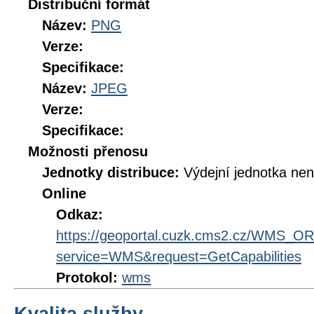
Distribuční formát
Název:
PNG
Verze:
Specifikace:
Název:
JPEG
Verze:
Specifikace:
Možnosti přenosu
Jednotky distribuce:
Výdejní jednotka ne
Online
Odkaz:
https://geoportal.cuzk.cms2.cz/WMS_
service=WMS&request=GetCapabilities
Protokol:
wms
Kvalita služby