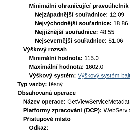
Minimální ohraničující pravoúhelník
Nejzápadnější souřadnice:
12.09
Nejvýchodnější souřadnice:
18.86
Nejjižnější souřadnice:
48.55
Nejsevernější souřadnice:
51.06
Výškový rozsah
Minimální hodnota:
115.0
Maximální hodnota:
1602.0
Výškový systém:
Výškový systém balt
Typ vazby:
těsný
Obsahovaná operace
Název operace:
GetViewServiceMetadat
Platformy zpracování (DCP):
WebServi
Přístupové místo
Odkaz: