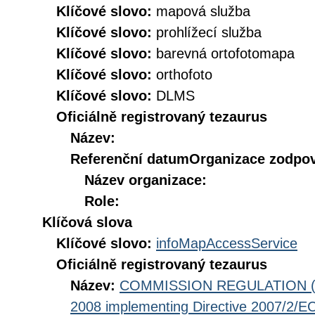
Klíčové slovo:
mapová služba
Klíčové slovo:
prohlížecí služba
Klíčové slovo:
barevná ortofotomapa
Klíčové slovo:
orthofoto
Klíčové slovo:
DLMS
Oficiálně registrovaný tezaurus
Název:
Referenční datum
Organizace zodpov
Název organizace:
Role:
Klíčová slova
Klíčové slovo:
infoMapAccessService
Oficiálně registrovaný tezaurus
Název:
COMMISSION REGULATION (EC
2008 implementing Directive 2007/2/EC