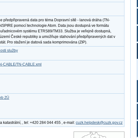
e předpřipravená data pro téma Dopravní sítě - lanová dráha (TN-
NSPIRE pomocí technologie Atom. Data jsou dostupná ve formátu
uřadnicovém systému ETRS89/TM33. Služba je veřejně dostupná,
 území České republiky a umožňuje stahování předpřipravených dat v
tát. Pro stažení je datová sada komprimována (ZIP).
osti služby
z/TN-CABLE/TN-CABLE.xml
žeb ZÚ
katastrální, , tel: +420 284 044 455 , e-mail:
cuzk.helpdesk@cuzk.gov.cz