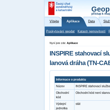
Geop
přístup k ma
Vítejte
Aplikace
Data
Služ
Poskytování geodat
Katastr nemovitostí
Nyní jste zde:
Aplikace
INSPIRE stahovací sl
lanová dráha (TN-CA
Informace o produktu
Název
INSPIRE stahovací služb
Obchodní
Obchodní kód není stano
kód
Výdejní
stát
jednotka