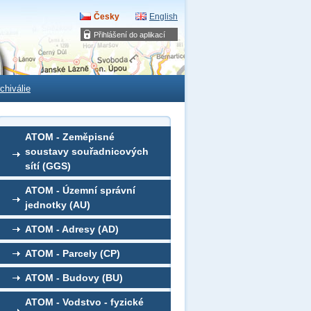
Česky
English
Přihlášení do aplikací
chiválie
ATOM - Zeměpisné
soustavy souřadnicových
sítí (GGS)
ATOM - Územní správní
jednotky (AU)
ATOM - Adresy (AD)
ATOM - Parcely (CP)
ATOM - Budovy (BU)
ATOM - Vodstvo - fyzické