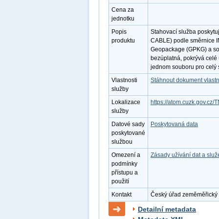
Cena za
jednotku
Popis
Stahovací služba poskytuj
produktu
CABLE) podle směrnice I
Geopackage (GPKG) a so
bezúplatná, pokrývá celé
jednom souboru pro celý s
Vlastnosti
Stáhnout dokument vlastn
služby
Lokalizace
https://atom.cuzk.gov.c
služby
Datové sady
Poskytovaná data
poskytované
službou
Omezení a
Zásady užívání dat a slu
podmínky
přístupu a
použití
Kontakt
Český úřad zeměměřický a 
Detailní metadata