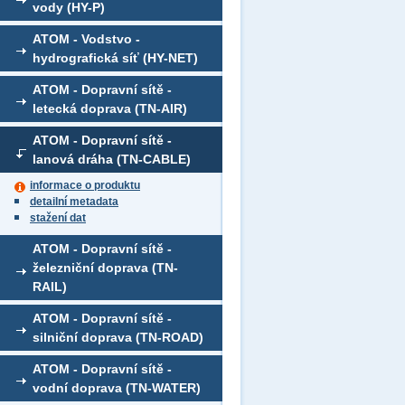
vody (HY-P)
ATOM - Vodstvo -
hydrografická síť (HY-NET)
ATOM - Dopravní sítě -
letecká doprava (TN-AIR)
ATOM - Dopravní sítě -
lanová dráha (TN-CABLE)
informace o produktu
detailní metadata
stažení dat
ATOM - Dopravní sítě -
železniční doprava (TN-
RAIL)
ATOM - Dopravní sítě -
silniční doprava (TN-ROAD)
ATOM - Dopravní sítě -
vodní doprava (TN-WATER)