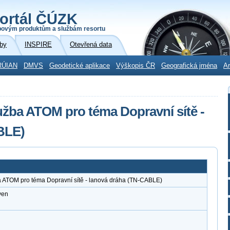
ortál ČÚZK
povým produktům a službám resortu
by
INSPIRE
Otevřená data
RÚIAN
DMVS
Geodetické aplikace
Výškopis ČR
Geografická jména
Ar
užba ATOM pro téma Dopravní sítě -
BLE)
a ATOM pro téma Dopravní sítě - lanová dráha (TN-CABLE)
ven