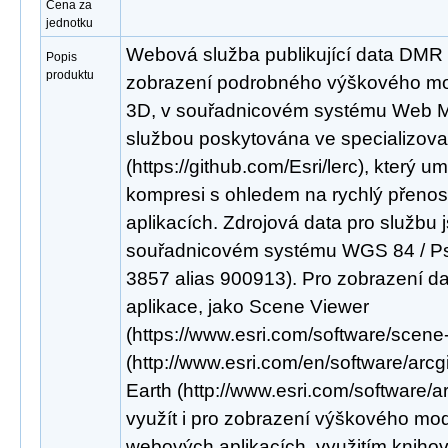
Cena za
jednotku
Webová služba publikující data DMR
Popis
produktu
zobrazení podrobného výškového mod
3D, v souřadnicovém systému Web Me
službou poskytována ve specializo
(https://github.com/Esri/lerc), který um
kompresi s ohledem na rychlý přenos
aplikacích. Zdrojová data pro službu 
souřadnicovém systému WGS 84 / P
3857 alias 900913). Pro zobrazení dat 
aplikace, jako Scene Viewer
(https://www.esri.com/software/scene
(http://www.esri.com/en/software/arcg
Earth (http://www.esri.com/software/a
využít i pro zobrazení výškového mod
webových aplikacích, využitím knihov