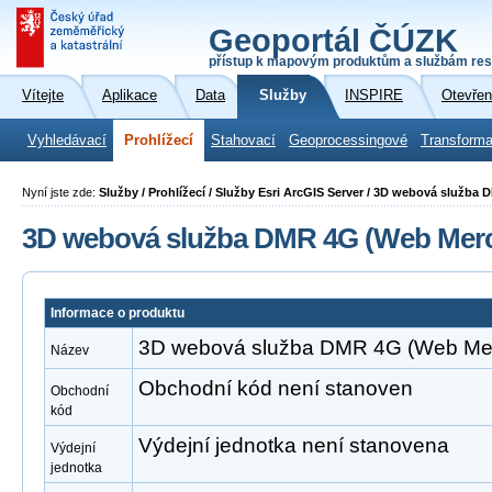
Geoportál ČÚZK
přístup k mapovým produktům a službám res
Vítejte
Aplikace
Data
Služby
INSPIRE
Otevřen
Vyhledávací
Prohlížecí
Stahovací
Geoprocessingové
Transforma
Nyní jste zde:
Služby / Prohlížecí / Služby Esri ArcGIS Server / 3D webová služba
3D webová služba DMR 4G (Web Merc
Informace o produktu
3D webová služba DMR 4G (Web Mer
Název
Obchodní kód není stanoven
Obchodní
kód
Výdejní jednotka není stanovena
Výdejní
jednotka