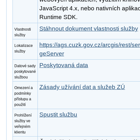
JavaScript 4.x, nebo nativních aplika
Runtime SDK.
Stáhnout dokument vlastnosti služby
Vlastnosti
služby
https://ags.cuzk.gov.cz/arcgis/rest/
Lokalizace
služby
geServer
Poskytovaná data
Datové sady
poskytované
službou
Zásady užívání dat a služeb ZÚ
Omezení a
podmínky
přístupu a
použití
Spustit službu
Prohlížení
služby ve
veřejném
klientu