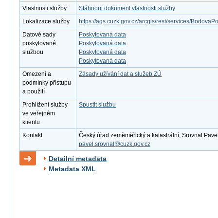
Vlastnosti služby
Stáhnout dokument vlastnosti služby
Lokalizace služby
https://ags.cuzk.gov.cz/arcgis/rest/services/Bodova
Datové sady
Poskytovaná data
poskytované
Poskytovaná data
službou
Poskytovaná data
Poskytovaná data
Omezení a
Zásady užívání dat a služeb ZÚ
podmínky přístupu
a použití
Prohlížení služby
Spustit službu
ve veřejném
klientu
Kontakt
Český úřad zeměměřický a katastrální, Srovnal Pavel, 
pavel.srovnal@cuzk.gov.cz
Detailní metadata
Metadata XML