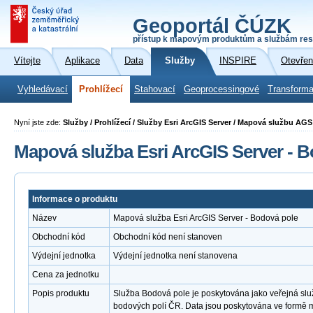
Geoportál ČÚZK
přístup k mapovým produktům a službám res
Vítejte
Aplikace
Data
Služby
INSPIRE
Otevřen
Vyhledávací
Prohlížecí
Stahovací
Geoprocessingové
Transforma
Nyní jste zde:
Služby / Prohlížecí / Služby Esri ArcGIS Server / Mapová službu AG
Mapová služba Esri ArcGIS Server - 
Informace o produktu
Název
Mapová služba Esri ArcGIS Server - Bodová pole
Obchodní kód
Obchodní kód není stanoven
Výdejní jednotka
Výdejní jednotka není stanovena
Cena za jednotku
Popis produktu
Služba Bodová pole je poskytována jako veřejná slu
bodových polí ČR. Data jsou poskytována ve formě