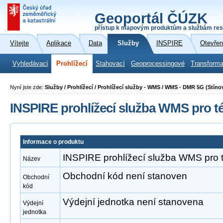
Geoportál ČÚZK
přístup k mapovým produktům a službám res
Vítejte
Aplikace
Data
Služby
INSPIRE
Otevřen
Vyhledávací
Prohlížecí
Stahovací
Geoprocessingové
Transforma
Nyní jste zde:
Služby / Prohlížecí / Prohlížecí služby - WMS / WMS - DMR 5G (Stíno
INSPIRE prohlížecí služba WMS pro t
Informace o produktu
INSPIRE prohlížecí služba WMS pro 
Název
Obchodní kód není stanoven
Obchodní
kód
Výdejní jednotka není stanovena
Výdejní
jednotka