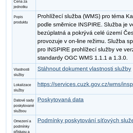
Cena za
jednotku
Prohlížecí služba (WMS) pro téma Kat
Popis
produktu
podle směrnice INSPIRE. Služba je v
bezúplatná a pokrývá celé území Čes
provozuje v on-line režimu. Služba s
pro INSPIRE prohlížecí služby ve ver
standardy OGC WMS 1.1.1 a 1.3.0.
Stáhnout dokument vlastnosti služby
Vlastnosti
služby
https://services.cuzk.gov.cz/wms/in
Lokalizace
služby
Poskytovaná data
Datové sady
poskytované
službou
Podmínky poskytování síťových slu
Omezení a
podmínky
přístupu a