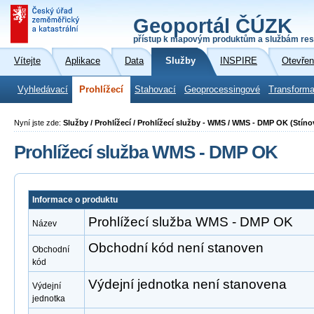
Geoportál ČÚZK
přístup k mapovým produktům a službám res
Vítejte
Aplikace
Data
Služby
INSPIRE
Otevřen
Vyhledávací
Prohlížecí
Stahovací
Geoprocessingové
Transforma
Nyní jste zde:
Služby / Prohlížecí / Prohlížecí služby - WMS / WMS - DMP OK (Stí
Prohlížecí služba WMS - DMP OK
Informace o produktu
Prohlížecí služba WMS - DMP OK
Název
Obchodní kód není stanoven
Obchodní
kód
Výdejní jednotka není stanovena
Výdejní
jednotka