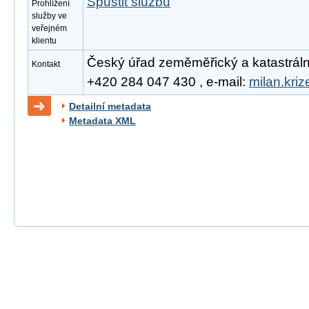
Spustit službu
Prohlížení
služby ve
veřejném
klientu
Český úřad zeměměřický a katastrální, 
Kontakt
+420 284 047 430 , e-mail:
milan.kri
Detailní metadata
Metadata XML