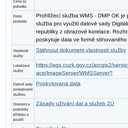
Cena za
jednotku
Prohlížecí služba WMS - DMP OK je 
Popis
produktu
služba pro využití datové sady Digit
republiky z obrazové korelace. Rozh
poskytuje data ve formě stínovaného
Stáhnout dokument vlastnosti služby
Vlastnosti
služby
https://ags.cuzk.gov.cz/arcgis2/ser
Lokalizace
služby
ace/ImageServer/WMSServer?
Poskytovaná data
Datové sady
poskytované
službou
Zásady užívání dat a služeb ZÚ
Omezení a
podmínky
přístupu a
použití