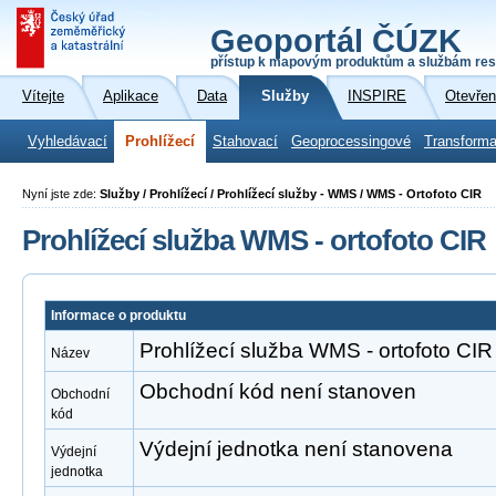
Geoportál ČÚZK
přístup k mapovým produktům a službám res
Vítejte
Aplikace
Data
Služby
INSPIRE
Otevřen
Vyhledávací
Prohlížecí
Stahovací
Geoprocessingové
Transforma
Nyní jste zde:
Služby / Prohlížecí / Prohlížecí služby - WMS / WMS - Ortofoto CIR
Prohlížecí služba WMS - ortofoto CIR
Informace o produktu
Prohlížecí služba WMS - ortofoto CIR
Název
Obchodní kód není stanoven
Obchodní
kód
Výdejní jednotka není stanovena
Výdejní
jednotka