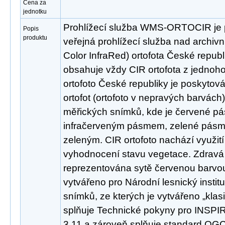
Cena za
jednotku
Prohlížecí služba WMS-ORTOCIR je 
Popis
produktu
veřejná prohlížecí služba nad archivn
Color InfraRed) ortofota České republ
obsahuje vždy CIR ortofota z jednoh
ortofoto České republiky je poskytov
ortofot (ortofoto v nepravých barvách
měřických snímků, kde je červené p
infračerveným pásmem, zelené pás
zeleným. CIR ortofoto nachází využití
vyhodnocení stavu vegetace. Zdravá
reprezentována sytě červenou barvou.
vytvářeno pro Národní lesnický institu
snímků, ze kterých je vytvářeno „klasi
splňuje Technické pokyny pro INSPIRE
3.11 a zároveň splňuje standard OGC