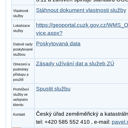
Stáhnout dokument vlastnosti služby
Vlastnosti
služby
https://geoportal.cuzk.gov.cz/W
Lokalizace
služby
vice.aspx?
Poskytovaná data
Datové sady
poskytované
službou
Zásady užívání dat a služeb ZÚ
Omezení a
podmínky
přístupu a
použití
Spustit službu
Prohlížení
služby ve
veřejném
klientu
Český úřad zeměměřický a katastrální
Kontakt
tel: +420 585 552 410 , e-mail:
pavel.