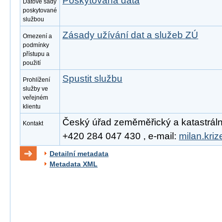
Poskytovaná data
Datové sady
poskytované
službou
Zásady užívání dat a služeb ZÚ
Omezení a
podmínky
přístupu a
použití
Spustit službu
Prohlížení
služby ve
veřejném
klientu
Český úřad zeměměřický a katastrální, 
Kontakt
+420 284 047 430 , e-mail:
milan.kri
Detailní metadata
Metadata XML