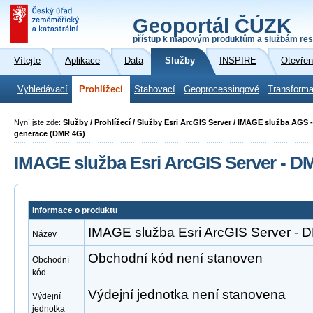
Geoportál ČÚZK
přístup k mapovým produktům a službám res
Vítejte
Aplikace
Data
Služby
INSPIRE
Otevřen
Vyhledávací
Prohlížecí
Stahovací
Geoprocessingové
Transforma
Nyní jste zde:
Služby / Prohlížecí / Služby Esri ArcGIS Server / IMAGE služba AGS -
generace (DMR 4G)
IMAGE služba Esri ArcGIS Server - 
Informace o produktu
IMAGE služba Esri ArcGIS Server -
Název
Obchodní kód není stanoven
Obchodní
kód
Výdejní jednotka není stanovena
Výdejní
jednotka