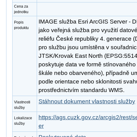
Cena za
jednotku
IMAGE služba Esri ArcGIS Server - 
Popis
produktu
jako veřejná služba pro využití datov
reliéfu České republiky 4. generace 
pro službu jsou umístěna v souřadn
JTSK/Krovak East North (EPSG:5514)
poskytuje data ve formě stínovaného 
škále nebo obarveného), případně um
podle orientace nebo sklonitosti svahů
prostřednictvím standardu WMS.
Stáhnout dokument vlastnosti služby
Vlastnosti
služby
https://ags.cuzk.gov.cz/arcgis2/rest
Lokalizace
služby
er