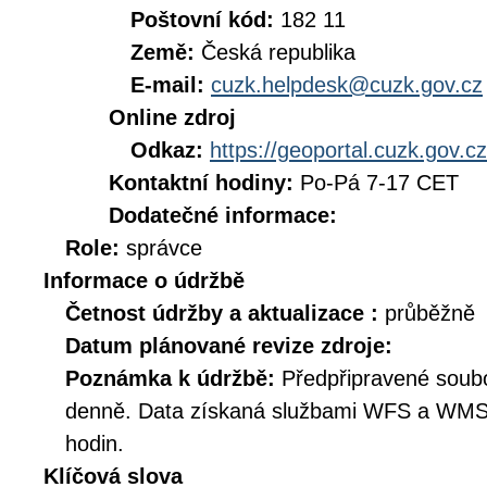
Poštovní kód:
182 11
Země:
Česká republika
E-mail:
cuzk.helpdesk@cuzk.gov.cz
Online zdroj
Odkaz:
https://geoportal.cuzk.gov.cz
Kontaktní hodiny:
Po-Pá 7-17 CET
Dodatečné informace:
Role:
správce
Informace o údržbě
Četnost údržby a aktualizace :
průběžně
Datum plánované revize zdroje:
Poznámka k údržbě:
Předpřipravené soub
denně. Data získaná službami WFS a WMS 
hodin.
Klíčová slova