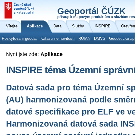
Geoportál ČÚZK
přístup k mapovým produktům a službám res
Vítejte
Aplikace
Data
Služby
INSPIRE
Otevřen
Poskytování geodat
Katastr nemovitostí
RÚIAN
DMVS
Geodetické ap
Nyní jste zde:
Aplikace
INSPIRE téma Územní správní
Datová sada pro téma Územní sp
(AU) harmonizovaná podle směr
datové specifikace pro ELF ve ve
Harmonizovaná datová sada INS