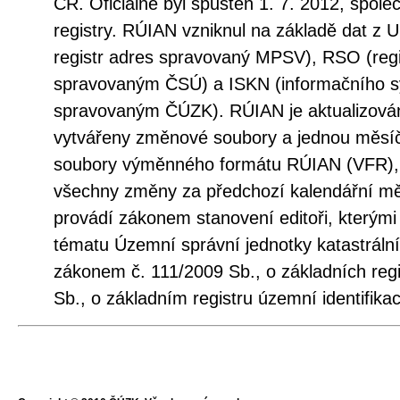
ČR. Oficiálně byl spuštěn 1. 7. 2012, spole
registry. RÚIAN vzniknul na základě dat z 
registr adres spravovaný MPSV), RSO (regi
spravovaným ČSÚ) a ISKN (informačního sy
spravovaným ČÚZK). RÚIAN je aktualizová
vytvářeny změnové soubory a jednou měsí
soubory výměnného formátu RÚIAN (VFR), 
všechny změny za předchozí kalendářní měs
provádí zákonem stanovení editoři, kterými
tématu Územní správní jednotky katastráln
zákonem č. 111/2009 Sb., o základních regi
Sb., o základním registru územní identifika