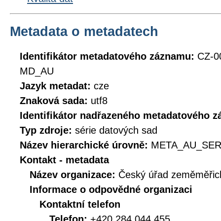
Metadata o metadatech
Identifikátor metadatového záznamu:
CZ-0
MD_AU
Jazyk metadat:
cze
Znaková sada:
utf8
Identifikátor nadřazeného metadatového 
Typ zdroje:
série datových sad
Název hierarchické úrovně:
META_AU_SER
Kontakt - metadata
Název organizace:
Český úřad zeměměřick
Informace o odpovědné organizaci
Kontaktní telefon
Telefon:
+420 284 044 455