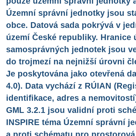
pouze územní správní jednotky a 
Územní správní jednotky jsou stá
obce. Datová sada pokrývá v je
území České republiky. Hranice
samosprávných jednotek jsou ve
do trojmezí na nejnižší úrovni čl
Je poskytována jako otevřená da
4.0). Data vychází z RÚIAN (Reg
identifikace, adres a nemovitostí
GML 3.2.1 jsou validní proti sc
INSPIRE téma Územní správní jed
a proti schématu pro prostorová