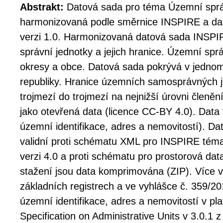
Abstrakt:
Datová sada pro téma Územní sprá
harmonizovaná podle směrnice INSPIRE a dat
verzi 1.0. Harmonizovaná datová sada INSP
správní jednotky a jejich hranice. Územní správ
okresy a obce. Datová sada pokrývá v jedno
republiky. Hranice územních samosprávných 
trojmezí do trojmezí na nejnižší úrovni členěn
jako otevřená data (licence CC-BY 4.0). Data
územní identifikace, adres a nemovitostí). D
validní proti schématu XML pro INSPIRE tém
verzi 4.0 a proti schématu pro prostorová dat
stažení jsou data komprimována (ZIP). Více v
základních registrech a ve vyhlášce č. 359/20
územní identifikace, adres a nemovitostí v p
Specification on Administrative Units v 3.0.1 