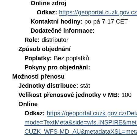
Online zdroj
Odkaz:
https://geoportal.cuzk.gov.cz
Kontaktní hodiny:
po-pá 7-17 CET
Dodatečné informace:
Role:
distributor
Způsob objednání
Poplatky:
Bez poplatků
Pokyny pro objednání:
Možnosti přenosu
Jednotky distribuce:
stát
Velikost přenosové jednotky v MB:
100
Online
Odkaz:
https://geoportal.cuzk.gov.cz/Def
mode=TextMeta&side=wfs.INSPIRE&met
CUZK_WFS-MD_AU&metadataXSL=metada