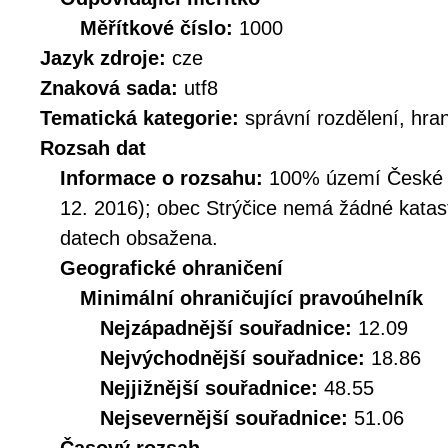
Měřítkové číslo:
1000
Jazyk zdroje:
cze
Znaková sada:
utf8
Tematická kategorie:
správní rozdělení, hra
Rozsah dat
Informace o rozsahu:
100% území České Re
12. 2016); obec Strýčice nemá žádné katast
datech obsažena.
Geografické ohraničení
Minimální ohraničující pravoúhelník
Nejzápadnější souřadnice:
12.09
Nejvýchodnější souřadnice:
18.86
Nejjižnější souřadnice:
48.55
Nejsevernější souřadnice:
51.06