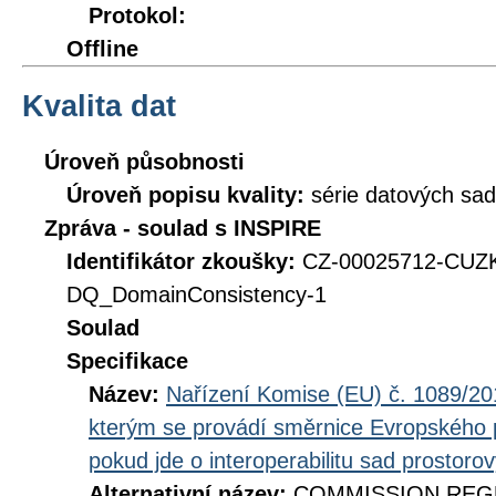
Protokol:
Offline
Kvalita dat
Úroveň působnosti
Úroveň popisu kvality:
série datových sad
Zpráva - soulad s INSPIRE
Identifikátor zkoušky:
CZ-00025712-CUZ
DQ_DomainConsistency-1
Soulad
Specifikace
Název:
Nařízení Komise (EU) č. 1089/201
kterým se provádí směrnice Evropského 
pokud jde o interoperabilitu sad prostoro
Alternativní název:
COMMISSION REGUL