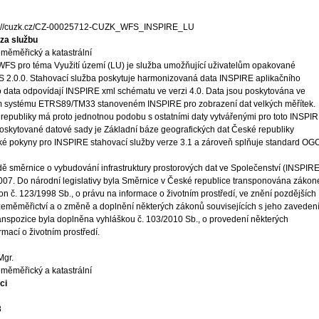
s://cuzk.cz/CZ-00025712-CUZK_WFS_INSPIRE_LU
za službu
měměřický a katastrální
WFS pro téma Využití území (LU) je služba umožňující uživatelům opakované
S 2.0.0. Stahovací služba poskytuje harmonizovaná data INSPIRE aplikačního
to data odpovídají INSPIRE xml schématu ve verzi 4.0. Data jsou poskytována ve
ém systému ETRS89/TM33 stanoveném INSPIRE pro zobrazení dat velkých měřítek.
 republiky má proto jednotnou podobu s ostatními daty vytvářenými pro toto INSPI
oskytované datové sady je Základní báze geografických dat České republiky
é pokyny pro INSPIRE stahovací služby verze 3.1 a zároveň splňuje standard OG
ě směrnice o vybudování infrastruktury prostorových dat ve Společenství (INSPIRE
 2007. Do národní legislativy byla Směrnice v České republice transponována záko
on č. 123/1998 Sb., o právu na informace o životním prostředí, ve znění pozdějších
 zeměměřictví a o změně a doplnění některých zákonů souvisejících s jeho zaveden
ranspozice byla doplněna vyhláškou č. 103/2010 Sb., o provedení některých
mací o životním prostředí.
Mgr.
měměřický a katastrální
ci
8