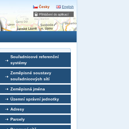
Česky
English
Přihlášení do aplikací
Souřadnicové referenční
systémy
Zeměpisné soustavy
souřadnicových sítí
Zeměpisná jména
Územní správní jednotky
Adresy
Parcely