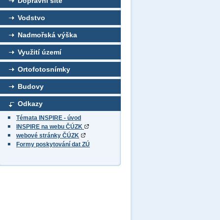
Dopravní sítě
Vodstvo
Nadmořská výška
Využití území
Ortofotosnímky
Budovy
Odkazy
Témata INSPIRE - úvod
INSPIRE na webu ČÚZK
webové stránky ČÚZK
Formy poskytování dat ZÚ