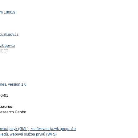
ěm 1800/9
uzk.gov.cz
uzk.gov.cz
4 CET
es, version 1.0
06-01
ezaurus:
Research Centre
vací jazyk (GML), značkovací jazyk geografie
ledů, webová služba prvků (WFS)