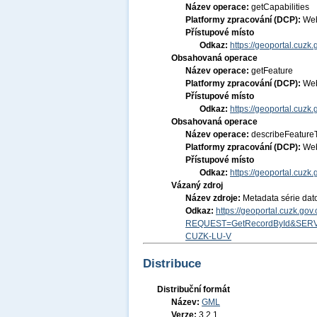
Název operace:
getCapabilities
Platformy zpracování (DCP):
Web
Přístupové místo
Odkaz:
https://geoportal.cuzk.
Obsahovaná operace
Název operace:
getFeature
Platformy zpracování (DCP):
Web
Přístupové místo
Odkaz:
https://geoportal.cuzk.
Obsahovaná operace
Název operace:
describeFeature
Platformy zpracování (DCP):
Web
Přístupové místo
Odkaz:
https://geoportal.cuzk.
Vázaný zdroj
Název zdroje:
Metadata série dat
Odkaz:
https://geoportal.cuzk.go
REQUEST=GetRecordById&SERV
CUZK-LU-V
Distribuce
Distribuční formát
Název:
GML
Verze:
3.2.1