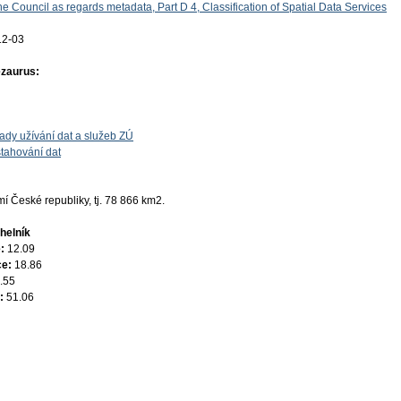
e Council as regards metadata, Part D 4, Classification of Spatial Data Services
12-03
ezaurus:
ady užívání dat a služeb ZÚ
tahování dat
 České republiky, tj. 78 866 km2.
helník
e:
12.09
ce:
18.86
.55
e:
51.06