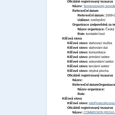
Oficiálně registrovaný tezaurus
Název:
Terminologický slovník
Referenční datum
Referenční datum:
2009-
Událost:
zveřejnění
Organizace zodpovědná za t
Název organizace:
Český 
Role:
kontaktní bod
Klíčová slova
Klíčové slovo:
stahovací služba
Klíčové slovo:
stahování dat
Klíčové slovo:
komunikace
Klíčové slovo:
primární sektor
Klíčové slovo:
sekundární sektor
Klíčové slovo:
terciární sektor
Klíčové slovo:
obytná plocha
Oficiálně registrovaný tezaurus
Název:
Referenční datum
Organizace
Název organizace:
Role:
Klíčová slova
Klíčové slovo:
infoProductAccess
Oficiálně registrovaný tezaurus
Název:
COMMISSION REGULATI