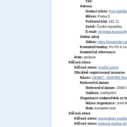
Fax:
Adresa
Dodací místo:
Pod sídlišt
Město:
Praha 8
Poštovní kód:
182 11
Země:
Česká republika
E-mail:
veronika.kusova@c
Online zdroj
Odkaz:
https://geoportal.c
Kontaktní hodiny:
Po-Pá 9-1
Dodatečné informace:
Role:
správce
Klíčová slova
Klíčové slovo:
Využití území
Oficiálně registrovaný tezaurus
Název:
GEMET - INSPIRE them
Referenční datum
Referenční datum:
2008-
Událost:
zveřejnění
Organizace zodpovědná za t
Název organizace:
Joint 
Role:
kontaktní bod
Klíčová slova
Klíčové slovo:
geografický značko
Klíčové slovo:
webová služba vzh