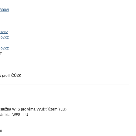
1800/9
ov.cz
ov.cz
gov.cz
T
 profil ČÚZK
služba WFS pro téma Využití území (LU)
ání dat WFS - LU
10