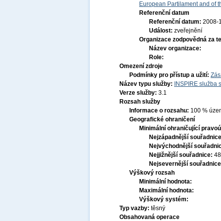
European Partilament and of th
Referenční datum
Referenční datum:
2008-
Událost:
zveřejnění
Organizace zodpovědná za t
Název organizace:
Role:
Omezení zdroje
Podmínky pro přístup a užití:
Zás
Název typu služby:
INSPIRE služba s
Verze služby:
3.1
Rozsah služby
Informace o rozsahu:
100 % území
Geografické ohraničení
Minimální ohraničující pravoú
Nejzápadnější souřadnic
Nejvýchodnější souřadni
Nejjižnější souřadnice:
48
Nejsevernější souřadnic
Výškový rozsah
Minimální hodnota:
Maximální hodnota:
Výškový systém:
Typ vazby:
těsný
Obsahovaná operace