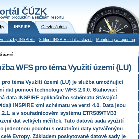
ortál ČÚZK
povým produktům a službám resortu
žby
INSPIRE
Otevřená data
ové služby INSPIRE
Sdílení INSPIRE dat a služeb
Monitoring a reporting
tí území
užba WFS pro téma Využití území (LU)
pro téma Využití území (LU) je služba umožňující
í dat pomocí technologie WFS 2.0.0. Stahovací
á data INSPIRE aplikačního schématu Stávající
vídají INSPIRE xml schématu ve verzi 4.0. Data jsou
.2.1. a v souřadnicovém systému ETRS89/TM33
ení dat velkých měřítek. Tato datová sada využití
o jednotnou podobu s ostatními daty vytvářenými
 celé Evropy. Základem poskytované datové sady je