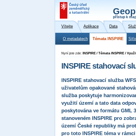
Geop
přístup k ma
Vítejte
Aplikace
Data
Slu
O metadatech
Témata INSPIRE
Síť
Nyní jste zde:
INSPIRE / Témata INSPIRE / Využi
INSPIRE stahovací sl
INSPIRE stahovací služba WFS 
uživatelům opakované stahován
služba poskytuje harmonizovan
využití území a tato data odpo
poskytována ve formátu GML 3
stanoveném INSPIRE pro zobraz
území České republiky má prot
pro toto INSPIRE téma v rámci