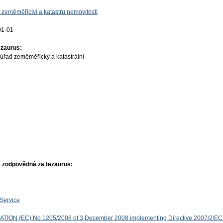
 zeměměřictví a katastru nemovitostí
01-01
ezaurus:
úřad zeměměřický a katastrální
 zodpovědná za tezaurus:
Service
ON (EC) No 1205/2008 of 3 December 2008 implementing Directive 2007/2/EC 