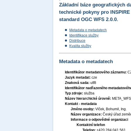
Základní báze geografických d
technické pokyny pro INSPIRE 
standard OGC WFS 2.0.0.
Metadata o metadatech
Identifikace služby
Distribuce
Kvalita služby
Metadata o metadatech
Identifikátor metadatového záznamu:
C
Jazyk metadat:
cze
Znaková sada:
utf8
Identifikátor nadřazeného metadatové
Typ zdroje:
služba
Název hierarchické úrovně:
META_WFS
Kontakt - metadata
Jméno osoby:
Vlček, Bohumil, Ing.
Název organizace:
Český úřad zeměm
Informace o odpovědné organizaci
Kontaktní telefon
Telefon:
+420 284 041 561