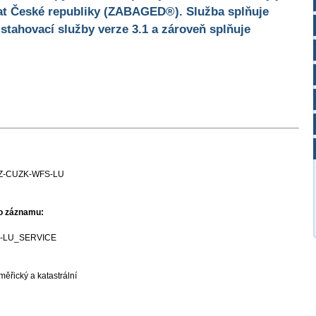
at České republiky (ZABAGED®). Služba splňuje
stahovací služby verze 3.1 a zároveň splňuje
Z-CUZK-WFS-LU
ho záznamu:
-LU_SERVICE
ěřický a katastrální