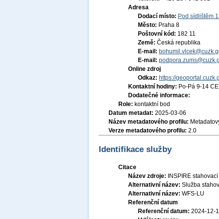
Adresa
Dodací místo:
Pod sídlištěm 
Město:
Praha 8
Poštovní kód:
182 11
Země:
Česká republika
E-mail:
bohumil.vlcek@cuzk.g
E-mail:
podpora.zums@cuzk.g
Online zdroj
Odkaz:
https://geoportal.cuzk.
Kontaktní hodiny:
Po-Pá 9-14 CE
Dodatečné informace:
Role:
kontaktní bod
Datum metadat:
2025-03-06
Název metadatového profilu:
Metadatový
Verze metadatového profilu:
2.0
Identifikace služby
Citace
Název zdroje:
INSPIRE stahovací 
Alternativní název:
Služba stahov
Alternativní název:
WFS-LU
Referenční datum
Referenční datum:
2024-12-