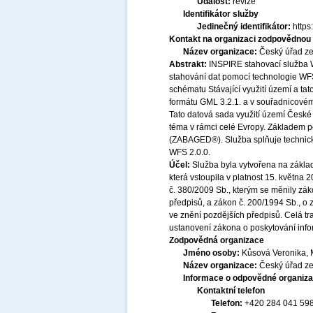
Událost:
revize
Identifikátor služby
Jedinečný identifikátor:
http
Kontakt na organizaci zodpovědnou 
Název organizace:
Český úřad ze
Abstrakt:
INSPIRE stahovací služba 
stahování dat pomocí technologie WF
schématu Stávající využití území a ta
formátu GML 3.2.1. a v souřadnicov
Tato datová sada využití území České
téma v rámci celé Evropy. Základem p
(ZABAGED®). Služba splňuje technick
WFS 2.0.0.
Účel:
Služba byla vytvořena na základ
která vstoupila v platnost 15. května
č. 380/2009 Sb., kterým se měnily zák
předpisů, a zákon č. 200/1994 Sb., o
ve znění pozdějších předpisů. Celá t
ustanovení zákona o poskytování infor
Zodpovědná organizace
Jméno osoby:
Kůsová Veronika, 
Název organizace:
Český úřad ze
Informace o odpovědné organiza
Kontaktní telefon
Telefon:
+420 284 041 59