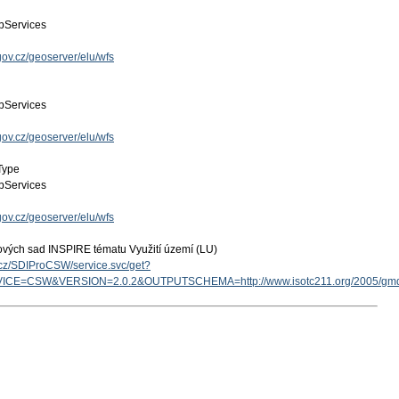
Services
gov.cz/geoserver/elu/wfs
Services
gov.cz/geoserver/elu/wfs
Type
Services
gov.cz/geoserver/elu/wfs
ových sad INSPIRE tématu Využití území (LU)
v.cz/SDIProCSW/service.svc/get?
ICE=CSW&VERSION=2.0.2&OUTPUTSCHEMA=http://www.isotc211.org/2005/g