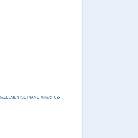
md&ELEMENTSETNAME=full&Id=CZ-