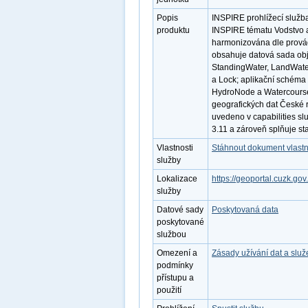
Popis
INSPIRE prohlížecí služb
produktu
INSPIRE tématu Vodstvo a
harmonizována dle provád
obsahuje datová sada obje
StandingWater, LandWater
a Lock; aplikační schéma
HydroNode a Watercourse
geografických dat České 
uvedeno v capabilities sl
3.11 a zároveň splňuje s
Vlastnosti
Stáhnout dokument vlastn
služby
Lokalizace
https://geoportal.cuzk.
služby
Datové sady
Poskytovaná data
poskytované
službou
Omezení a
Zásady užívání dat a slu
podmínky
přístupu a
použití