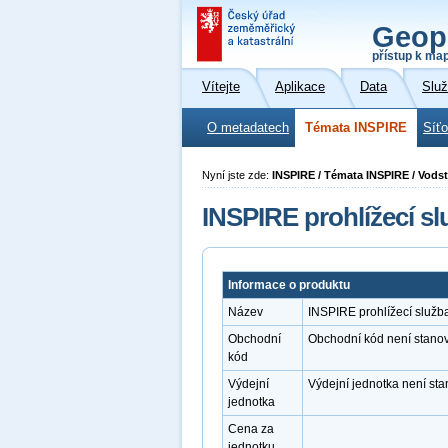
Geop
přístup k ma
Vítejte
Aplikace
Data
Slu
O metadatech
Témata INSPIRE
Síť
Nyní jste zde:
INSPIRE / Témata INSPIRE / Vods
INSPIRE prohlížecí s
Informace o produktu
Název
INSPIRE prohlížecí služ
Obchodní
Obchodní kód není stano
kód
Výdejní
Výdejní jednotka není st
jednotka
Cena za
jednotku