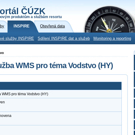
ortál ČÚZK
povým produktům a službám resortu
žby
INSPIRE
Otevřená data
ové služby INSPIRE
Sdílení INSPIRE dat a služeb
Monitoring a reporting
tvo
lužba WMS pro téma Vodstvo (HY)
ba WMS pro téma Vodstvo (HY)
ven
anovena