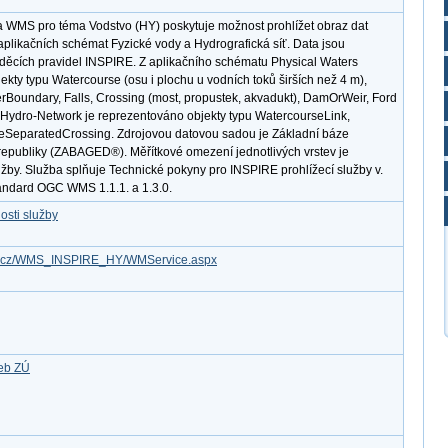
a WMS pro téma Vodstvo (HY) poskytuje možnost prohlížet obraz dat
plikačních schémat Fyzické vody a Hydrografická síť. Data jsou
ěcích pravidel INSPIRE. Z aplikačního schématu Physical Waters
kty typu Watercourse (osu i plochu u vodních toků širších než 4 m),
Boundary, Falls, Crossing (most, propustek, akvadukt), DamOrWeir, Ford
 Hydro-Network je reprezentováno objekty typu WatercourseLink,
SeparatedCrossing. Zdrojovou datovou sadou je Základní báze
republiky (ZABAGED®). Měřítkové omezení jednotlivých vrstev je
užby. Služba splňuje Technické pokyny pro INSPIRE prohlížecí služby v.
tandard OGC WMS 1.1.1. a 1.3.0.
osti služby
gov.cz/WMS_INSPIRE_HY/WMService.aspx
žeb ZÚ