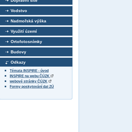
Dopravní sítě
Vodstvo
Nadmořská výška
Využití území
Ortofotosnímky
Budovy
Odkazy
Témata INSPIRE - úvod
INSPIRE na webu ČÚZK
webové stránky ČÚZK
Formy poskytování dat ZÚ