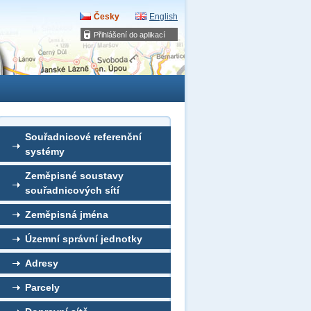
Česky
English
Přihlášení do aplikací
Souřadnicové referenční
systémy
Zeměpisné soustavy
souřadnicových sítí
Zeměpisná jména
Územní správní jednotky
Adresy
Parcely