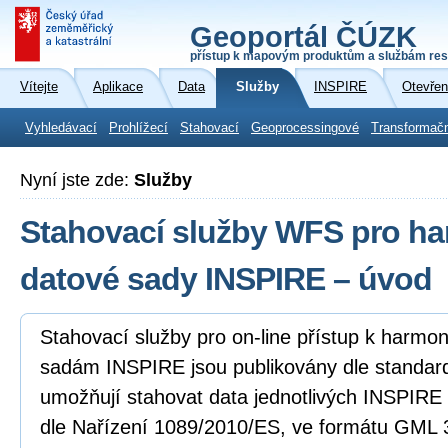
Geoportál ČÚZK
přístup k mapovým produktům a službám res
Vítejte
Aplikace
Data
Služby
INSPIRE
Otevřen
Vyhledávací
Prohlížecí
Stahovací
Geoprocessingové
Transformač
Nyní jste zde:
Služby
Stahovací služby WFS pro h
datové sady INSPIRE – úvod
Stahovací služby pro on-line přístup k harm
sadám INSPIRE jsou publikovány dle standa
umožňují stahovat data jednotlivých INSPIR
dle Nařízení 1089/2010/ES, ve formátu GML 3