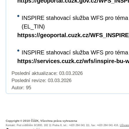
https://geoportal.cuzk.gov.cz/WFS_INS
INSPIRE stahovací služba WFS pro téma
(EL_TIN)
httpss://geoportal.cuzk.cz/WFS_INSPIRE
INSPIRE stahovací služba WFS pro téma
https://services.cuzk.cz/wfs/inspire-bu-
Poslední aktualizace: 03.03.2026
Poslední revize:
03.03.2026
Autor: 95
Copyright © 2010 ČÚZK, Všechna práva vyhrazena
Kontakt: Pod sídlištěm 9/1800, 182 11 Praha 8, tel.: +420 284 041 111, fax: +420 284 041 416,
Uživate