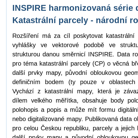
INSPIRE harmonizovaná série 
Katastrální parcely - národní r
Rozšíření má za cíl poskytovat katastrál
vyhlášky ve vektorové podobě ve strukt
strukturou danou směrnicí INSPIRE. Data ro
pro téma katastrální parcely (CP) o věcná b
další prvky mapy, původní obloukovou geome
definičním bodem (ty pouze v oblastech
Vychází z katastrální mapy, která je zá
dílem velkého měřítka, obsahuje body pol
polohopis a popis a může mít formu digitál
nebo digitalizované mapy. Publikovaná data o
pro celou Českou republiku, parcely a jejich
další prvky mapy a původní obloukovou ge