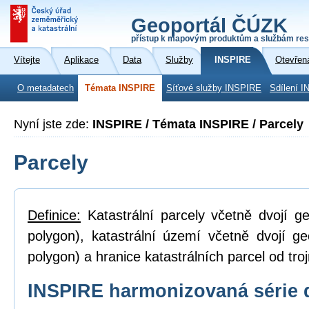
Geoportál ČÚZK
přístup k mapovým produktům a službám res
Vítejte
Aplikace
Data
Služby
INSPIRE
Otevřen
O metadatech
Témata INSPIRE
Síťové služby INSPIRE
Sdílení I
Nyní jste zde:
INSPIRE / Témata INSPIRE / Parcely
Parcely
Definice:
Katastrální parcely včetně dvojí ge
polygon), katastrální území včetně dvojí ge
polygon) a hranice katastrálních parcel od tro
INSPIRE harmonizovaná série 