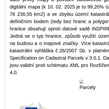
digitální mapa (k 10. 02. 2025 je to 99,20% ú
78 236,55 km2) a ve zbytku území katastrál
definičním bodem (tedy bez hranic a polygonu
hranice obsahují oproti datové sadě INSPIRE
Jedná se o typ hranice, způsob využití úze
na budovu a o mapové značky. Více katastrá
katastrální vyhláška č.26/2007 Sb. v platn
Specification on Cadastral Parcels v 3.0.1. 
jsou validní proti schématu XML pro Rozšířen
4.0.