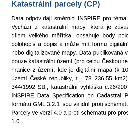
Katastrální parcely (CP)
Data odpovídají směrnici INSPIRE pro téma k
Vychází z katastrální mapy, která je zá
dílem velkého měřítka, obsahuje body pol
polohopis a popis a může mít formu digitál
nebo digitalizované mapy. Data publikovaná 
pouze katastrální území (pro celou Českou rep
hranice z území, kde je digitální mapa (k 1
území České republiky, t.j. 78 236,55 km2)
344/1992 SB., katastrální vyhláška č.26/20
INSPIRE Data Specification on Cadastral P
formátu GML 3.2.1 jsou validní proti schém
Parcely ve verzi 4.0 a proti schématu pro pro
1.0.