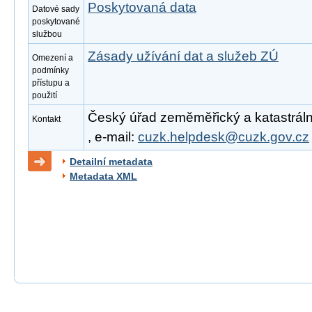
Poskytovaná data
Datové sady
poskytované
službou
Zásady užívání dat a služeb ZÚ
Omezení a
podmínky
přístupu a
použití
Český úřad zeměměřický a katastrální
Kontakt
, e-mail:
cuzk.helpdesk@cuzk.gov.cz
Detailní metadata
Metadata XML