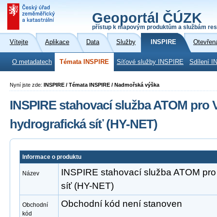
Geoportál ČÚZK
přístup k mapovým produktům a službám res
Vítejte
Aplikace
Data
Služby
INSPIRE
Otevřen
O metadatech
Témata INSPIRE
Síťové služby INSPIRE
Sdílení I
Nyní jste zde:
INSPIRE / Témata INSPIRE / Nadmořská výška
INSPIRE stahovací služba ATOM pro V
hydrografická síť (HY-NET)
Informace o produktu
INSPIRE stahovací služba ATOM pro 
Název
síť (HY-NET)
Obchodní kód není stanoven
Obchodní
kód