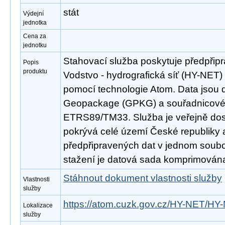
stát
Výdejní
jednotka
Cena za
jednotku
Stahovací služba poskytuje předpřip
Popis
produktu
Vodstvo - hydrografická síť (HY-NET
pomocí technologie Atom. Data jsou 
Geopackage (GPKG) a souřadnicov
ETRS89/TM33. Služba je veřejně dos
pokrývá celé území České republiky
předpřipravených dat v jednom soubor
stažení je datová sada komprimována
Stáhnout dokument vlastnosti služby
Vlastnosti
služby
https://atom.cuzk.gov.cz/HY-NET/HY
Lokalizace
služby