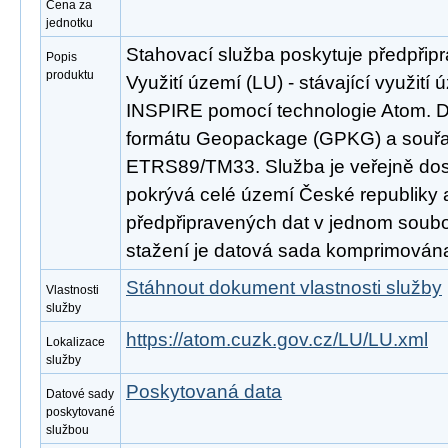
Cena za
jednotku
Stahovací služba poskytuje předpřip
Popis
produktu
Využití území (LU) - stávající využití
INSPIRE pomocí technologie Atom. D
formátu Geopackage (GPKG) a souř
ETRS89/TM33. Služba je veřejně dos
pokrývá celé území České republiky
předpřipravených dat v jednom soubor
stažení je datová sada komprimována
Stáhnout dokument vlastnosti služby
Vlastnosti
služby
https://atom.cuzk.gov.cz/LU/LU.xml
Lokalizace
služby
Poskytovaná data
Datové sady
poskytované
službou