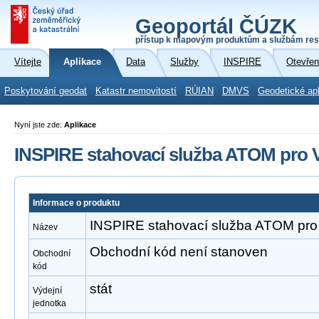
Geoportál ČÚZK
přístup k mapovým produktům a službám res
Vítejte
Aplikace
Data
Služby
INSPIRE
Otevřen
Poskytování geodat
Katastr nemovitostí
RÚIAN
DMVS
Geodetické ap
Nyní jste zde:
Aplikace
INSPIRE stahovací služba ATOM pro V
Informace o produktu
INSPIRE stahovací služba ATOM pro 
Název
Obchodní kód není stanoven
Obchodní
kód
stát
Výdejní
jednotka