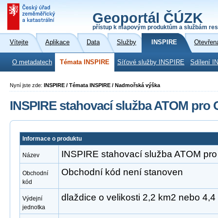
Geoportál ČÚZK
přístup k mapovým produktům a službám res
Vítejte
Aplikace
Data
Služby
INSPIRE
Otevřen
O metadatech
Témata INSPIRE
Síťové služby INSPIRE
Sdílení I
Nyní jste zde:
INSPIRE / Témata INSPIRE / Nadmořská výška
INSPIRE stahovací služba ATOM pro O
Informace o produktu
INSPIRE stahovací služba ATOM pro 
Název
Obchodní kód není stanoven
Obchodní
kód
dlaždice o velikosti 2,2 km2 nebo 4,
Výdejní
jednotka