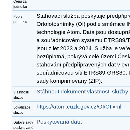
Cena za
jednotku
Stahovací služba poskytuje předpřip
Popis
produktu
Ortofotosnímky (OI) podle směrnice
technologie Atom. Data jsou dostup
a souřadnicovém systému ETRS89/T
jsou z let 2023 a 2024. Služba je veř
bezúplatná, pokrývá celé území Česk
stahování předpřipravených dat v e
souřadnicovou sítí ETRS89-GRS80. P
sady komprimovány (ZIP).
Stáhnout dokument vlastnosti služby
Vlastnosti
služby
https://atom.cuzk.gov.cz/OI/OI.xml
Lokalizace
služby
Poskytovaná data
Datové sady
poskytované