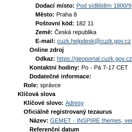
Dodací místo:
Pod sídlištěm 1800/9
Město:
Praha 8
Poštovní kód:
182 11
Země:
Česká republika
E-mail:
cuzk.helpdesk@cuzk.gov.cz
Online zdroj
Odkaz:
https://geoportal.cuzk.gov.cz
Kontaktní hodiny:
Po - Pá 7-17 CET
Dodatečné informace:
Role:
správce
Klíčová slova
Klíčové slovo:
Adresy
Oficiálně registrovaný tezaurus
Název:
GEMET - INSPIRE themes, ver
Referenční datum