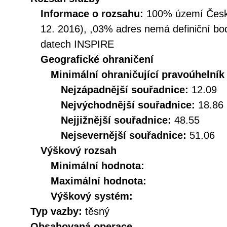
Informace o rozsahu:
100% území České
12. 2016), ,03% adres nemá definiční bo
datech INSPIRE
Geografické ohraničení
Minimální ohraničující pravoúhelník
Nejzápadnější souřadnice:
12.09
Nejvýchodnější souřadnice:
18.86
Nejjižnější souřadnice:
48.55
Nejsevernější souřadnice:
51.06
Výškový rozsah
Minimální hodnota:
Maximální hodnota:
Výškový systém:
Typ vazby:
těsný
Obsahovaná operace