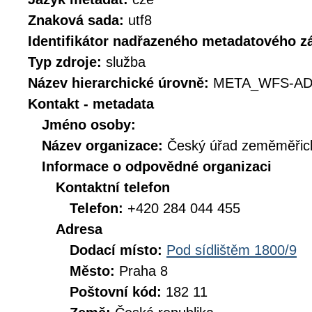
Znaková sada:
utf8
Identifikátor nadřazeného metadatového 
Typ zdroje:
služba
Název hierarchické úrovně:
META_WFS-AD
Kontakt - metadata
Jméno osoby:
Název organizace:
Český úřad zeměměřick
Informace o odpovědné organizaci
Kontaktní telefon
Telefon:
+420 284 044 455
Adresa
Dodací místo:
Pod sídlištěm 1800/9
Město:
Praha 8
Poštovní kód:
182 11