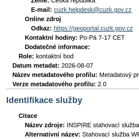
Země:
Česká republika
E-mail:
cuzk.helpdesk@cuzk.gov.cz
Online zdroj
Odkaz:
https://geoportal.cuzk.gov.cz
Kontaktní hodiny:
Po-Pá 7-17 CET
Dodatečné informace:
Role:
kontaktní bod
Datum metadat:
2026-08-07
Název metadatového profilu:
Metadatový pr
Verze metadatového profilu:
2.0
Identifikace služby
Citace
Název zdroje:
INSPIRE stahovací služb
Alternativní název:
Stahovací služba W