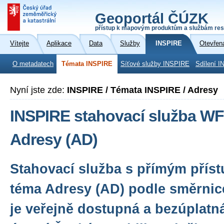
Geoportál ČÚZK
přístup k mapovým produktům a službám res
Vítejte
Aplikace
Data
Služby
INSPIRE
Otevřen
O metadatech
Témata INSPIRE
Síťové služby INSPIRE
Sdílení I
Nyní jste zde:
INSPIRE / Témata INSPIRE / Adresy
INSPIRE stahovací služba WF
Adresy (AD)
Stahovací služba s přímým přís
téma Adresy (AD) podle směrnic
je veřejně dostupná a bezúplatn