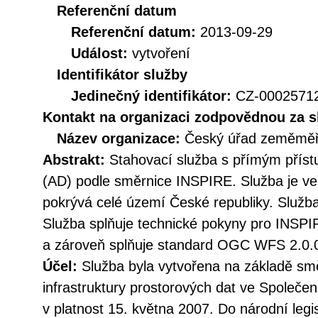
Referenční datum
Referenční datum:
2013-09-29
Událost:
vytvoření
Identifikátor služby
Jedinečný identifikátor:
CZ-000257
Kontakt na organizaci zodpovědnou za s
Název organizace:
Český úřad zeměměři
Abstrakt:
Stahovací služba s přímým přís
(AD) podle směrnice INSPIRE. Služba je ve
pokrývá celé území České republiky. Služba
Služba splňuje technické pokyny pro INSPI
a zároveň splňuje standard OGC WFS 2.0.
Účel:
Služba byla vytvořena na základě sm
infrastruktury prostorových dat ve Společen
v platnost 15. května 2007. Do národní legi