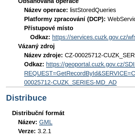
Obsahovaná operace
Název operace:
listStoredQueries
Platformy zpracování (DCP):
WebServi
Přístupové místo
Odkaz:
https://services.cuzk.gov.cz/w
Vázaný zdroj
Název zdroje:
CZ-00025712-CUZK_SE
Odkaz:
https://geoportal.cuzk.gov.cz/S
REQUEST=GetRecordById&SERVICE=CS
00025712-CUZK_SERIES-MD_AD
Distribuce
Distribuční formát
Název:
GML
Verze:
3.2.1