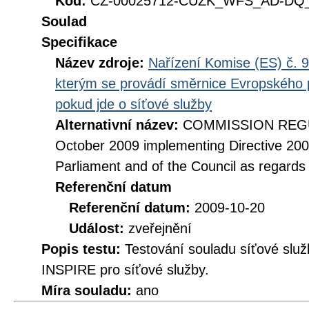
Kód:
CZ-00025712-CUZK_WFS_AD-DQ_D
Soulad
Specifikace
Název zdroje:
Nařízení Komise (ES) č. 9
kterým se provádí směrnice Evropského 
pokud jde o síťové služby
Alternativní název:
COMMISSION REGUL
October 2009 implementing Directive 20
Parliament and of the Council as regards
Referenční datum
Referenční datum:
2009-10-20
Událost:
zveřejnění
Popis testu:
Testování souladu síťové služ
INSPIRE pro síťové služby.
Míra souladu:
ano