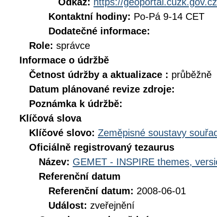
Odkaz:
https://geoportal.cuzk.gov.cz
Kontaktní hodiny:
Po-Pá 9-14 CET
Dodatečné informace:
Role:
správce
Informace o údržbě
Četnost údržby a aktualizace :
průběžně
Datum plánované revize zdroje:
Poznámka k údržbě:
Klíčová slova
Klíčové slovo:
Zeměpisné soustavy souřad
Oficiálně registrovaný tezaurus
Název:
GEMET - INSPIRE themes, versi
Referenční datum
Referenční datum:
2008-06-01
Událost:
zveřejnění