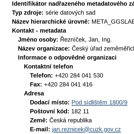
Identifikátor nadřazeného metadatového 
Typ zdroje:
série datových sad
Název hierarchické úrovně:
META_GGSLAE
Kontakt - metadata
Jméno osoby:
Řezníček, Jan, Ing.
Název organizace:
Český úřad zeměměřick
Informace o odpovědné organizaci
Kontaktní telefon
Telefon:
+420 284 041 530
Fax:
+420 284 041 416
Adresa
Dodací místo:
Pod sídlištěm 1800/9
Poštovní kód:
182 11
Země:
Česká republika
E-mail:
jan.reznicek@cuzk.gov.cz