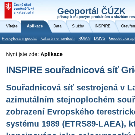
Geoportál ČÚZK
přístup k mapovým produktům a službám res
Vítejte
Aplikace
Data
Služby
INSPIRE
Otevřen
Poskytování geodat
Katastr nemovitostí
RÚIAN
DMVS
Geodetické ap
Nyní jste zde:
Aplikace
INSPIRE souřadnicová síť G
Souřadnicová síť sestrojená v 
azimutálním stejnoplochém sou
zobrazení Evropského terestrick
systému 1989 (ETRS89-LAEA), kt