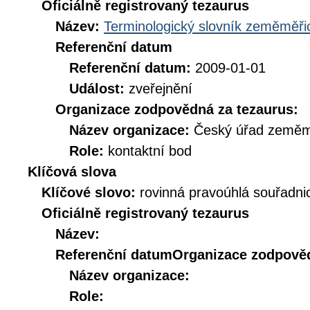
Oficiálně registrovaný tezaurus
Název:
Terminologický slovník zeměměřic
Referenční datum
Referenční datum:
2009-01-01
Událost:
zveřejnění
Organizace zodpovědná za tezaurus:
Název organizace:
Český úřad zeměmě
Role:
kontaktní bod
Klíčová slova
Klíčové slovo:
rovinná pravoúhlá souřadni
Oficiálně registrovaný tezaurus
Název:
Referenční datum
Organizace zodpověd
Název organizace:
Role: