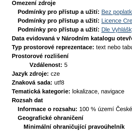
Omezení zdroje
Podmínky pro přístup a užití:
Bez poplat
Podmínky pro přístup a užití:
Licence Cr
Podmínky pro přístup a užití:
Dle Vyhlášk
Data evidovaná v Národním katalogu otev
Typ prostorové reprezentace:
text nebo tab
Prostorové rozlišení
Vzdálenost:
5
Jazyk zdroje:
cze
Znaková sada:
utf8
Tematická kategorie:
lokalizace, navigace
Rozsah dat
Informace o rozsahu:
100 % území České r
Geografické ohraničení
Minimální ohraničující pravoúhelník