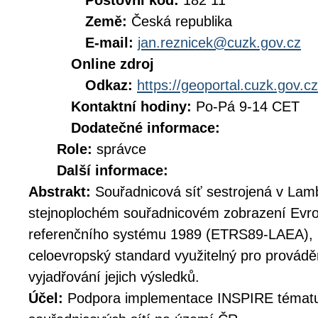
Poštovní kód:
182 11
Země:
Česká republika
E-mail:
jan.reznicek@cuzk.gov.cz
Online zdroj
Odkaz:
https://geoportal.cuzk.gov.cz
Kontaktní hodiny:
Po-Pá 9-14 CET
Dodatečné informace:
Role:
správce
Další informace:
Abstrakt:
Souřadnicová síť sestrojená v Lam
stejnoplochém souřadnicovém zobrazení Evro
referenčního systému 1989 (ETRS89-LAEA), k
celoevropský standard využitelný pro provádě
vyjadřování jejich výsledků.
Účel:
Podpora implementace INSPIRE témat