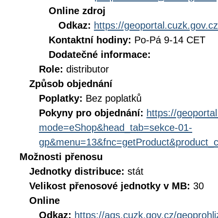
Online zdroj
Odkaz:
https://geoportal.cuzk.gov.cz
Kontaktní hodiny:
Po-Pá 9-14 CET
Dodatečné informace:
Role:
distributor
Způsob objednání
Poplatky:
Bez poplatků
Pokyny pro objednání:
https://geoporta
mode=eShop&head_tab=sekce-01-
gp&menu=13&fnc=getProduct&product_
Možnosti přenosu
Jednotky distribuce:
stát
Velikost přenosové jednotky v MB:
30
Online
Odkaz:
https://ags.cuzk.gov.cz/geoproh