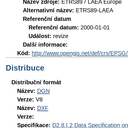
Název zdroje:
ETRS89 / LAEA Europe
Alternativní název:
ETRS89-LAEA
Referenční datum
Referenční datum:
2000-01-01
Událost:
revize
Další informace:
Kód:
http://www.opengis.net/def/crs/EPSG
Distribuce
Distribuční formát
Název:
DGN
Verze:
V8
Název:
DXF
Verze:
Specifikace:
D2.8.I.2 Data Specification 