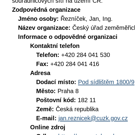
souřadnicových sítí na území ČR.
Zodpovědná organizace
Jméno osoby:
Řezníček, Jan, Ing.
Název organizace:
Český úřad zeměměřick
Informace o odpovědné organizaci
Kontaktní telefon
Telefon:
+420 284 041 530
Fax:
+420 284 041 416
Adresa
Dodací místo:
Pod sídlištěm 1800/9
Město:
Praha 8
Poštovní kód:
182 11
Země:
Česká republika
E-mail:
jan.reznicek@cuzk.gov.cz
Online zdroj