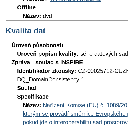
Offline
Název:
dvd
Kvalita dat
Úroveň působnosti
Úroveň popisu kvality:
série datových sad
Zpráva - soulad s INSPIRE
Identifikátor zkoušky:
CZ-00025712-CU
DQ_DomainConsistency-1
Soulad
Specifikace
Název:
Nařízení Komise (EU) č. 1089/201
kterým se provádí směrnice Evropského 
pokud jde o interoperabilitu sad prostoro