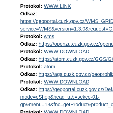
Protokol:
WWW:LINK
Odkaz:
https://geoportal.cuzk.gov.cz/WMS_G
service=WMS&version=1.3.0&request=Get
Protokol:
wms
Odkaz:
https://openzu.cuzk.gov.cz/op
Protokol:
WWW:DOWNLOAD
Odkaz:
https://atom.cuzk.gov.cz/GGS/
Protokol:
atom
Odkaz:
https://ags.cuzk.gov.cz/geoproh
Protokol:
WWW:DOWNLOAD
Odkaz:
https://geoportal.cuzk.gov.cz/Def
mode=eShop&head_tab=sekce-01-
gp&menu=13&fnc=getProduct&product_
Protokol:
WWW:DOWNLOAD