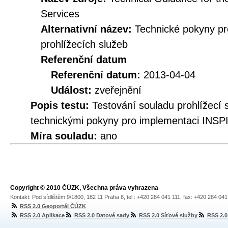
Services
Alternativní název:
Technické pokyny p
prohlížecích služeb
Referenční datum
Referenční datum:
2013-04-04
Událost:
zveřejnění
Popis testu:
Testování souladu prohlížec
technickými pokyny pro implementaci INSPI
Míra souladu:
ano
Copyright © 2010 ČÚZK, Všechna práva vyhrazena
Kontakt: Pod sídlištěm 9/1800, 182 11 Praha 8, tel.: +420 284 041 111, fax: +420 284 04
RSS 2.0 Geoportál ČÚZK
RSS 2.0 Aplikace
RSS 2.0 Datové sady
RSS 2.0 Síťové služby
RSS 2.0