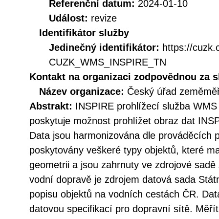
Referenční datum:
2024-01-10
Událost:
revize
Identifikátor služby
Jedinečný identifikátor:
https://cuzk
CUZK_WMS_INSPIRE_TN
Kontakt na organizaci zodpovědnou za s
Název organizace:
Český úřad zeměměři
Abstrakt:
INSPIRE prohlížecí služba WMS 
poskytuje možnost prohlížet obraz dat INS
Data jsou harmonizována dle prováděcích 
poskytovány veškeré typy objektů, které ma
geometrii a jsou zahrnuty ve zdrojové sa
vodní dopravě je zdrojem datová sada Státn
popisu objektů na vodních cestách ČR. Dat
datovou specifikací pro dopravní sítě. Měří