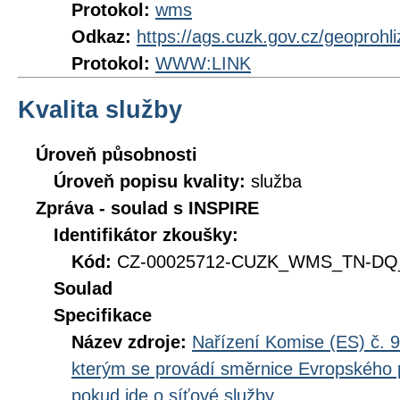
Protokol:
wms
Odkaz:
https://ags.cuzk.gov.cz/geoprohl
Protokol:
WWW:LINK
Kvalita služby
Úroveň působnosti
Úroveň popisu kvality:
služba
Zpráva - soulad s INSPIRE
Identifikátor zkoušky:
Kód:
CZ-00025712-CUZK_WMS_TN-DQ_D
Soulad
Specifikace
Název zdroje:
Nařízení Komise (ES) č. 9
kterým se provádí směrnice Evropského 
pokud jde o síťové služby