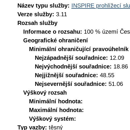
Název typu služby:
INSPIRE prohlížecí sl
Verze služby:
3.11
Rozsah služby
Informace o rozsahu:
100 % území České
Geografické ohraničení
Minimální ohraničující pravoúhelník
Nejzápadnější souřadnice:
12.09
Nejvýchodnější souřadnice:
18.86
Nejjižnější souřadnice:
48.55
Nejsevernější souřadnice:
51.06
Výškový rozsah
Minimální hodnota:
Maximální hodnota:
Výškový systém:
Typ vazby:
těsný