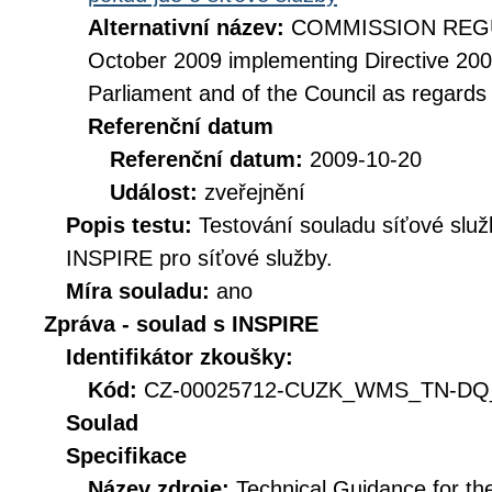
Alternativní název:
COMMISSION REGUL
October 2009 implementing Directive 20
Parliament and of the Council as regards
Referenční datum
Referenční datum:
2009-10-20
Událost:
zveřejnění
Popis testu:
Testování souladu síťové služ
INSPIRE pro síťové služby.
Míra souladu:
ano
Zpráva - soulad s INSPIRE
Identifikátor zkoušky:
Kód:
CZ-00025712-CUZK_WMS_TN-DQ_D
Soulad
Specifikace
Název zdroje:
Technical Guidance for t