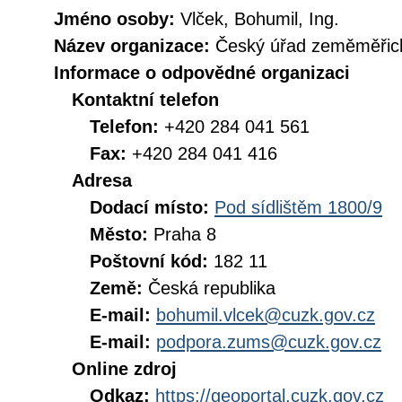
Jméno osoby:
Vlček, Bohumil, Ing.
Název organizace:
Český úřad zeměměřick
Informace o odpovědné organizaci
Kontaktní telefon
Telefon:
+420 284 041 561
Fax:
+420 284 041 416
Adresa
Dodací místo:
Pod sídlištěm 1800/9
Město:
Praha 8
Poštovní kód:
182 11
Země:
Česká republika
E-mail:
bohumil.vlcek@cuzk.gov.cz
E-mail:
podpora.zums@cuzk.gov.cz
Online zdroj
Odkaz:
https://geoportal.cuzk.gov.cz