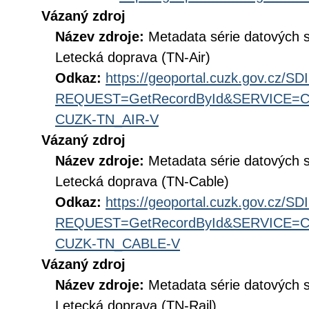
Vázaný zdroj
Název zdroje:
Metadata série datových 
Letecká doprava (TN-Air)
Odkaz:
https://geoportal.cuzk.gov.cz/S
REQUEST=GetRecordById&SERVICE=CS
CUZK-TN_AIR-V
Vázaný zdroj
Název zdroje:
Metadata série datových 
Letecká doprava (TN-Cable)
Odkaz:
https://geoportal.cuzk.gov.cz/S
REQUEST=GetRecordById&SERVICE=CS
CUZK-TN_CABLE-V
Vázaný zdroj
Název zdroje:
Metadata série datových 
Letecká doprava (TN-Rail)