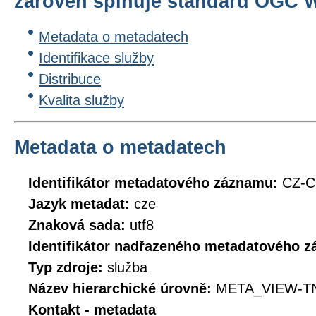
zároveň splňuje standard OGC WM
Metadata o metadatech
Identifikace služby
Distribuce
Kvalita služby
Metadata o metadatech
Identifikátor metadatového záznamu:
CZ-C
Jazyk metadat:
cze
Znaková sada:
utf8
Identifikátor nadřazeného metadatového 
Typ zdroje:
služba
Název hierarchické úrovně:
META_VIEW-T
Kontakt - metadata