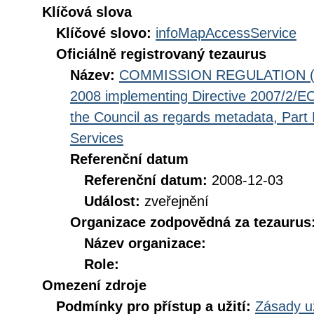
Klíčová slova
Klíčové slovo:
infoMapAccessService
Oficiálně registrovaný tezaurus
Název:
COMMISSION REGULATION (EC
2008 implementing Directive 2007/2/EC
the Council as regards metadata, Part D
Services
Referenční datum
Referenční datum:
2008-12-03
Událost:
zveřejnění
Organizace zodpovědná za tezaurus
Název organizace:
Role:
Omezení zdroje
Podmínky pro přístup a užití:
Zásady u