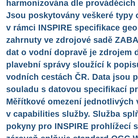
harmonizována dle prováděcích 
Jsou poskytovány veškeré typy o
v rámci INSPIRE specifikace geo
zahrnuty ve zdrojové sadě ZAB
dat o vodní dopravě je zdrojem 
plavební správy sloužící k popis
vodních cestách ČR. Data jsou 
souladu s datovou specifikací pr
Měřítkové omezení jednotlivých 
v capabilities služby. Služba sp
pokyny pro INSPIRE prohlížecí sl