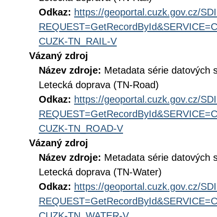
Odkaz:
https://geoportal.cuzk.gov.cz/S
REQUEST=GetRecordById&SERVICE=CS
CUZK-TN_RAIL-V
Vázaný zdroj
Název zdroje:
Metadata série datových 
Letecká doprava (TN-Road)
Odkaz:
https://geoportal.cuzk.gov.cz/S
REQUEST=GetRecordById&SERVICE=CS
CUZK-TN_ROAD-V
Vázaný zdroj
Název zdroje:
Metadata série datových 
Letecká doprava (TN-Water)
Odkaz:
https://geoportal.cuzk.gov.cz/S
REQUEST=GetRecordById&SERVICE=CS
CUZK-TN_WATER-V