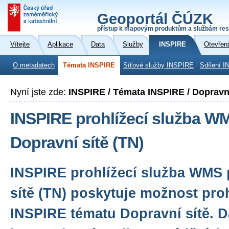
Geoportál ČÚZK
přístup k mapovým produktům a službám res
Vítejte
Aplikace
Data
Služby
INSPIRE
Otevřen
O metadatech
Témata INSPIRE
Síťové služby INSPIRE
Sdílení I
Nyní jste zde:
INSPIRE / Témata INSPIRE / Dopravní
INSPIRE prohlížecí služba W
Dopravní sítě (TN)
INSPIRE prohlížecí služba WMS 
sítě (TN) poskytuje možnost proh
INSPIRE tématu Dopravní sítě. D