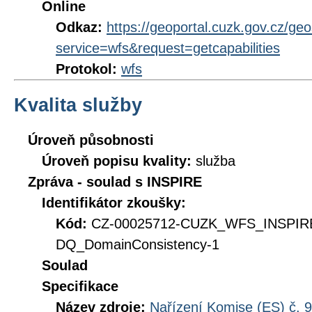
Online
Odkaz:
https://geoportal.cuzk.gov.cz/ge
service=wfs&request=getcapabilities
Protokol:
wfs
Kvalita služby
Úroveň působnosti
Úroveň popisu kvality:
služba
Zpráva - soulad s INSPIRE
Identifikátor zkoušky:
Kód:
CZ-00025712-CUZK_WFS_INSPIR
DQ_DomainConsistency-1
Soulad
Specifikace
Název zdroje:
Nařízení Komise (ES) č. 9