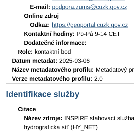
E-mail:
podpora.zums@cuzk.gov.cz
Online zdroj
Odkaz:
https://geoportal.cuzk.gov.cz
Kontaktní hodiny:
Po-Pá 9-14 CET
Dodatečné informace:
Role:
kontaktní bod
Datum metadat:
2025-03-06
Název metadatového profilu:
Metadatový pr
Verze metadatového profilu:
2.0
Identifikace služby
Citace
Název zdroje:
INSPIRE stahovací služb
hydrografická síť (HY_NET)