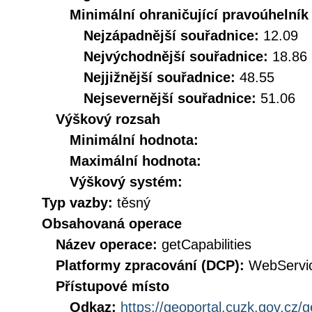
Minimální ohraničující pravoúhelník
Nejzápadnější souřadnice:
12.09
Nejvýchodnější souřadnice:
18.86
Nejjižnější souřadnice:
48.55
Nejsevernější souřadnice:
51.06
Výškový rozsah
Minimální hodnota:
Maximální hodnota:
Výškový systém:
Typ vazby:
těsný
Obsahovaná operace
Název operace:
getCapabilities
Platformy zpracování (DCP):
WebServi
Přístupové místo
Odkaz:
https://geoportal.cuzk.gov.cz/