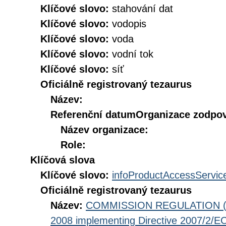
Klíčové slovo:
stahování dat
Klíčové slovo:
vodopis
Klíčové slovo:
voda
Klíčové slovo:
vodní tok
Klíčové slovo:
síť
Oficiálně registrovaný tezaurus
Název:
Referenční datum
Organizace zodpov
Název organizace:
Role:
Klíčová slova
Klíčové slovo:
infoProductAccessServic
Oficiálně registrovaný tezaurus
Název:
COMMISSION REGULATION (EC
2008 implementing Directive 2007/2/EC