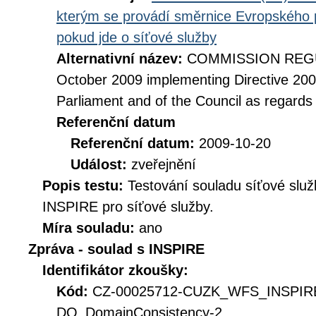
kterým se provádí směrnice Evropského 
pokud jde o síťové služby
Alternativní název:
COMMISSION REGUL
October 2009 implementing Directive 20
Parliament and of the Council as regards
Referenční datum
Referenční datum:
2009-10-20
Událost:
zveřejnění
Popis testu:
Testování souladu síťové služ
INSPIRE pro síťové služby.
Míra souladu:
ano
Zpráva - soulad s INSPIRE
Identifikátor zkoušky:
Kód:
CZ-00025712-CUZK_WFS_INSPIR
DQ_DomainConsistency-2