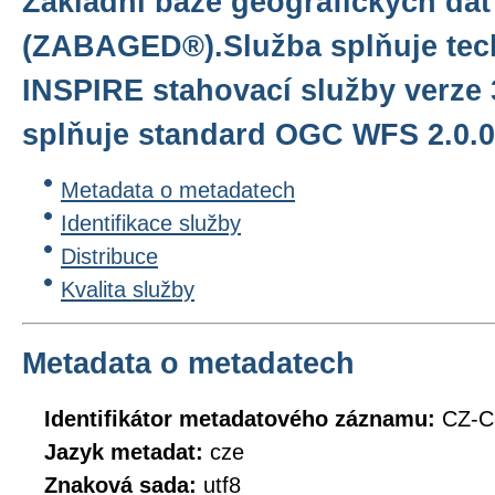
Základní báze geografických dat
(ZABAGED®).Služba splňuje tec
INSPIRE stahovací služby verze 
splňuje standard OGC WFS 2.0.0
Metadata o metadatech
Identifikace služby
Distribuce
Kvalita služby
Metadata o metadatech
Identifikátor metadatového záznamu:
CZ-
Jazyk metadat:
cze
Znaková sada:
utf8