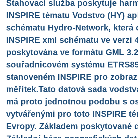
Stahovací služba poskytuje har
INSPIRE tématu Vodstvo (HY) ap
schématu Hydro-Network, která 
INSPIRE xml schématu ve verzi 4
poskytována ve formátu GML 3.2.
souřadnicovém systému ETRS8
stanoveném INSPIRE pro zobraze
měřítek.Tato datová sada vodstv
má proto jednotnou podobu s os
vytvářenými pro toto INSPIRE té
Evropy. Základem poskytované d