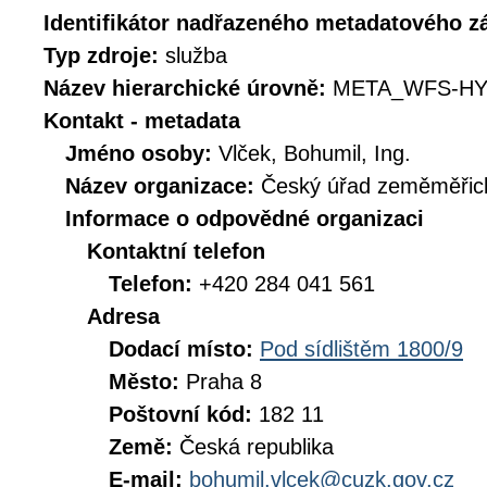
Identifikátor nadřazeného metadatového 
Typ zdroje:
služba
Název hierarchické úrovně:
META_WFS-HY
Kontakt - metadata
Jméno osoby:
Vlček, Bohumil, Ing.
Název organizace:
Český úřad zeměměřick
Informace o odpovědné organizaci
Kontaktní telefon
Telefon:
+420 284 041 561
Adresa
Dodací místo:
Pod sídlištěm 1800/9
Město:
Praha 8
Poštovní kód:
182 11
Země:
Česká republika
E-mail:
bohumil.vlcek@cuzk.gov.cz