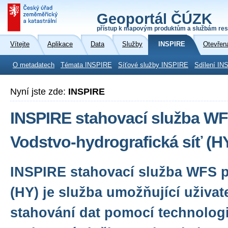
Geoportál ČÚZK
přístup k mapovým produktům a službám res
Vítejte
Aplikace
Data
Služby
INSPIRE
Otevřen
O metadatech
Témata INSPIRE
Síťové služby INSPIRE
Sdílení IN
Nyní jste zde:
INSPIRE
INSPIRE stahovací služba WF
Vodstvo-hydrografická síť (
INSPIRE stahovací služba WFS 
(HY) je služba umožňující uživa
stahování dat pomocí technologi