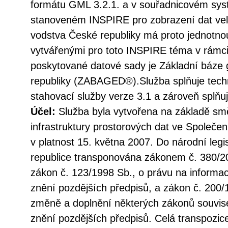
formátu GML 3.2.1. a v souřadnicovém s
stanoveném INSPIRE pro zobrazení dat vel
vodstva České republiky má proto jednotno
vytvářenými pro toto INSPIRE téma v rámc
poskytované datové sady je Základní báze 
republiky (ZABAGED®).Služba splňuje tec
stahovací služby verze 3.1 a zároveň splň
Účel:
Služba byla vytvořena na základě sm
infrastruktury prostorových dat ve Společen
v platnost 15. května 2007. Do národní legi
republice transponována zákonem č. 380/20
zákon č. 123/1998 Sb., o právu na informac
znění pozdějších předpisů, a zákon č. 200/
změně a doplnění některých zákonů souvise
znění pozdějších předpisů. Celá transpozic