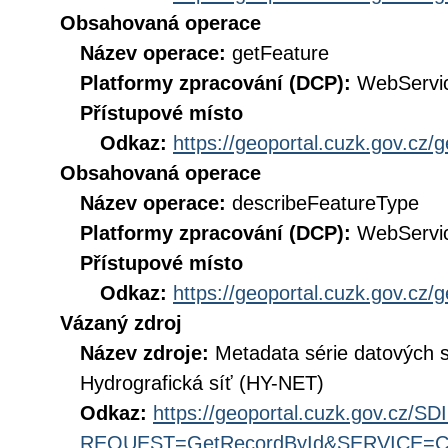
Obsahovaná operace
Název operace:
getFeature
Platformy zpracování (DCP):
WebServi
Přístupové místo
Odkaz:
https://geoportal.cuzk.gov.cz/
Obsahovaná operace
Název operace:
describeFeatureType
Platformy zpracování (DCP):
WebServi
Přístupové místo
Odkaz:
https://geoportal.cuzk.gov.cz/
Vázaný zdroj
Název zdroje:
Metadata série datových 
Hydrografická síť (HY-NET)
Odkaz:
https://geoportal.cuzk.gov.cz/S
REQUEST=GetRecordById&SERVICE=CS