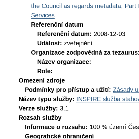
the Council as regards metadata, Part D
Services
Referenční datum
Referenční datum:
2008-12-03
Událost:
zveřejnění
Organizace zodpovědná za tezaurus
Název organizace:
Role:
Omezení zdroje
Podmínky pro přístup a užití:
Zásady u
Název typu služby:
INSPIRE služba stahov
Verze služby:
3.1
Rozsah služby
Informace o rozsahu:
100 % území České
Geografické ohraničení