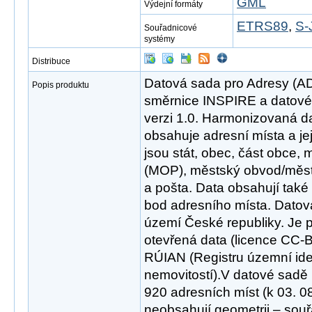
GML
Výdejní formáty
ETRS89
,
S-
Souřadnicové
systémy
Distribuce
Datová sada pro Adresy (A
Popis produktu
směrnice INSPIRE a datové 
verzi 1.0. Harmonizovaná 
obsahuje adresní místa a je
jsou stát, obec, část obce,
(MOP), městský obvod/měst
a pošta. Data obsahují také 
bod adresního místa. Datov
území České republiky. Je 
otevřená data (licence CC-B
RÚIAN (Registru územní iden
nemovitostí).V datové sadě 
920 adresních míst (k 03. 0
neobsahují geometrii – souř