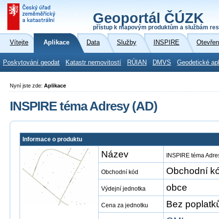
Geoportál ČÚZK
přístup k mapovým produktům a službám res
Vítejte
Aplikace
Data
Služby
INSPIRE
Otevřen
Poskytování geodat
Katastr nemovitostí
RÚIAN
DMVS
Geodetické ap
Nyní jste zde:
Aplikace
INSPIRE téma Adresy (AD)
Informace o produktu
Název
INSPIRE téma Adre
Obchodní kó
Obchodní kód
obce
Výdejní jednotka
Bez poplatk
Cena za jednotku