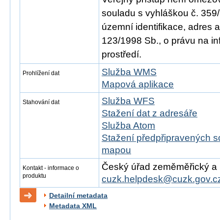
souladu s vyhláškou č. 359/
územní identifikace, adres 
123/1998 Sb., o právu na in
prostředí.
Služba WMS
Prohlížení dat
Mapová aplikace
Služba WFS
Stahování dat
Stažení dat z adresáře
Služba Atom
Stažení předpřipravených s
mapou
Český úřad zeměměřický a ka
Kontakt - informace o
produktu
cuzk.helpdesk@cuzk.gov.c
Detailní metadata
Metadata XML