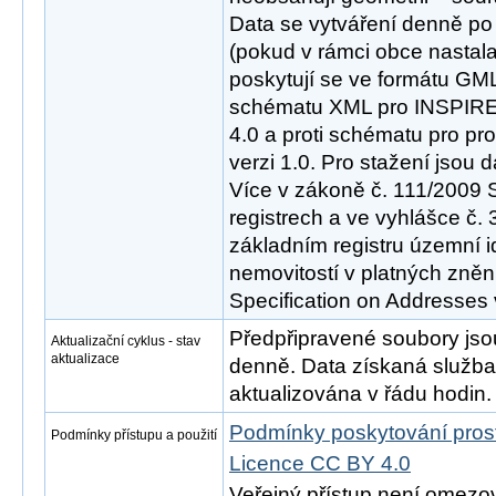
Data se vytváření denně po 
(pokud v rámci obce nastal
poskytují se ve formátu GML 
schématu XML pro INSPIRE 
4.0 a proti schématu pro pr
verzi 1.0. Pro stažení jsou
Více v zákoně č. 111/2009 S
registrech a ve vyhlášce č. 
základním registru územní id
nemovitostí v platných zně
Specification on Addresses v
Předpřipravené soubory js
Aktualizační cyklus - stav
aktualizace
denně. Data získaná služ
aktualizována v řádu hodin.
Podmínky poskytování pros
Podmínky přístupu a použití
Licence CC BY 4.0
Veřejný přístup není omezo