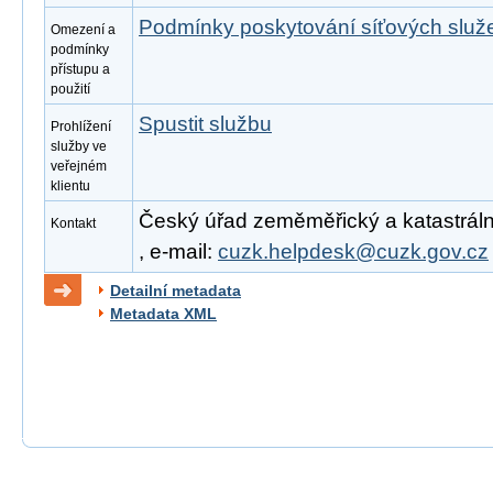
Podmínky poskytování síťových slu
Omezení a
podmínky
přístupu a
použití
Spustit službu
Prohlížení
služby ve
veřejném
klientu
Český úřad zeměměřický a katastrální
Kontakt
, e-mail:
cuzk.helpdesk@cuzk.gov.cz
Detailní metadata
Metadata XML