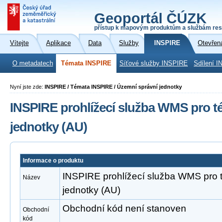
Geoportál ČÚZK
přístup k mapovým produktům a službám res
Vítejte
Aplikace
Data
Služby
INSPIRE
Otevřen
O metadatech
Témata INSPIRE
Síťové služby INSPIRE
Sdílení I
Nyní jste zde:
INSPIRE / Témata INSPIRE / Územní správní jednotky
INSPIRE prohlížecí služba WMS pro t
jednotky (AU)
Informace o produktu
INSPIRE prohlížecí služba WMS pro
Název
jednotky (AU)
Obchodní kód není stanoven
Obchodní
kód