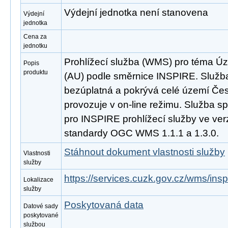
Výdejní jednotka není stanovena
Výdejní
jednotka
Cena za
jednotku
Prohlížecí služba (WMS) pro téma Úz
Popis
produktu
(AU) podle směrnice INSPIRE. Služba
bezúplatná a pokrývá celé území Čes
provozuje v on-line režimu. Služba s
pro INSPIRE prohlížecí služby ve ver
standardy OGC WMS 1.1.1 a 1.3.0.
Stáhnout dokument vlastnosti služby
Vlastnosti
služby
https://services.cuzk.gov.cz/wms/in
Lokalizace
služby
Poskytovaná data
Datové sady
poskytované
službou