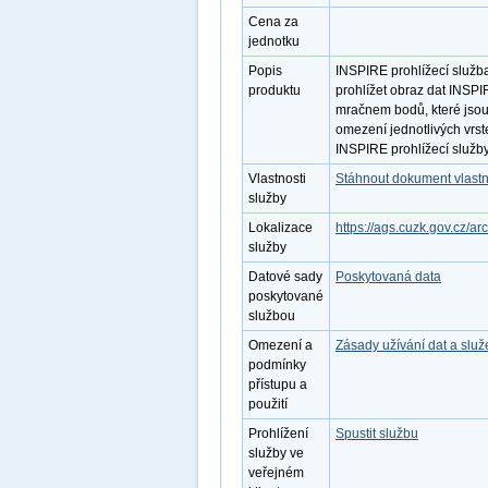
Cena za
jednotku
Popis
INSPIRE prohlížecí služb
produktu
prohlížet obraz dat INSP
mračnem bodů, které jsou 
omezení jednotlivých vrst
INSPIRE prohlížecí služb
Vlastnosti
Stáhnout dokument vlastn
služby
Lokalizace
https://ags.cuzk.gov.cz
služby
Datové sady
Poskytovaná data
poskytované
službou
Omezení a
Zásady užívání dat a slu
podmínky
přístupu a
použití
Prohlížení
Spustit službu
služby ve
veřejném