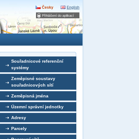
Česky
English
Přihlášení do aplikací
Souřadnicové referenční
systémy
Zeměpisné soustavy
souřadnicových sítí
Zeměpisná jména
Územní správní jednotky
Adresy
Parcely