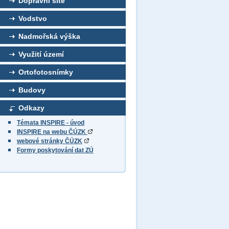
Dopravní sítě
Vodstvo
Nadmořská výška
Využití území
Ortofotosnímky
Budovy
Odkazy
Témata INSPIRE - úvod
INSPIRE na webu ČÚZK
webové stránky ČÚZK
Formy poskytování dat ZÚ