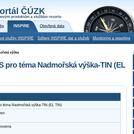
ortál ČÚZK
povým produktům a službám resortu
žby
INSPIRE
Otevřená data
ové služby INSPIRE
Sdílení INSPIRE dat a služeb
Monitoring a reporting
mořská výška
MS pro téma Nadmořská výška-TIN (EL
ro téma Nadmořská výška-TIN (EL TIN)
ven
anovena