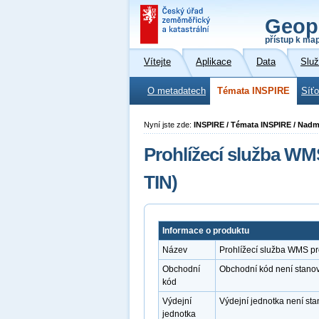
Geop
přístup k ma
Vítejte
Aplikace
Data
Slu
O metadatech
Témata INSPIRE
Síť
Nyní jste zde:
INSPIRE / Témata INSPIRE / Nad
Prohlížecí služba W
TIN)
Informace o produktu
Název
Prohlížecí služba WMS p
Obchodní
Obchodní kód není stano
kód
Výdejní
Výdejní jednotka není st
jednotka