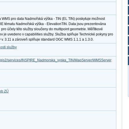
a WMS pro data Nadmořská výška - TIN (EL TIN) poskytuje možnost
IRE tématu Nadmořská výška - ElevationTIN. Data jsou prezentována
pro účely této služby sloučeny do multipoint geometrie. Měřítkové
ev je uvedeno v capabilities služby. Služba splňuje Technické pokyny pro
y v. 3.11 a zároveň splňuje standard OGC WMS 1.1.1 a 1.3.0.
osti služby
/arcgis2/services/INSPIRE_Nadmorska_vyska_TIN/MapServer/WMSServer
žeb ZÚ