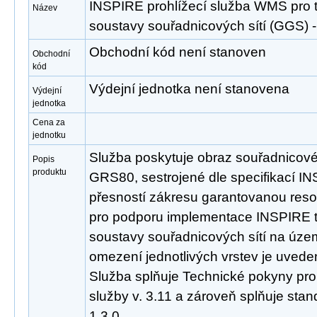
INSPIRE prohlížecí služba WMS pro
Název
soustavy souřadnicových sítí (GGS
Obchodní kód není stanoven
Obchodní
kód
Výdejní jednotka není stanovena
Výdejní
jednotka
Cena za
jednotku
Služba poskytuje obraz souřadnicov
Popis
produktu
GRS80, sestrojené dle specifikací INS
přesností zákresu garantovanou reso
pro podporu implementace INSPIRE
soustavy souřadnicových sítí na úze
omezení jednotlivých vrstev je uveden
Služba splňuje Technické pokyny pro
služby v. 3.11 a zároveň splňuje st
1.3.0.