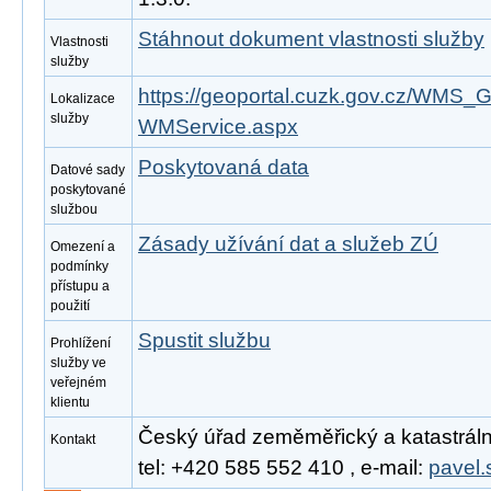
Stáhnout dokument vlastnosti služby
Vlastnosti
služby
https://geoportal.cuzk.gov.cz/WM
Lokalizace
služby
WMService.aspx
Poskytovaná data
Datové sady
poskytované
službou
Zásady užívání dat a služeb ZÚ
Omezení a
podmínky
přístupu a
použití
Spustit službu
Prohlížení
služby ve
veřejném
klientu
Český úřad zeměměřický a katastrální
Kontakt
tel: +420 585 552 410 , e-mail:
pavel.