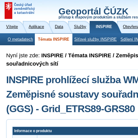
Geoportál ČÚZK
přístup k mapovým produktům a službám res
Vítejte
Aplikace
Data
Služby
INSPIRE
Otevřen
O metadatech
Témata INSPIRE
Síťové služby INSPIRE
Sdílení I
Nyní jste zde:
INSPIRE / Témata INSPIRE / Zeměpi
souřadnicových sítí
INSPIRE prohlížecí služba W
Zeměpisné soustavy souřadni
(GGS) - Grid_ETRS89-GRS80
Informace o produktu