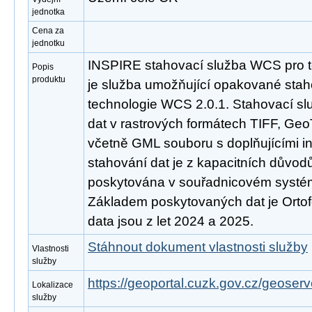
jednotka
Cena za
jednotku
INSPIRE stahovací služba WCS pro t
Popis
produktu
je služba umožňující opakované stah
technologie WCS 2.0.1. Stahovací s
dat v rastrových formátech TIFF, Ge
včetně GML souboru s doplňujícími 
stahování dat je z kapacitních důvo
poskytována v souřadnicovém syst
Základem poskytovaných dat je Ortof
data jsou z let 2024 a 2025.
Stáhnout dokument vlastnosti služby
Vlastnosti
služby
https://geoportal.cuzk.gov.cz/geoserv
Lokalizace
služby