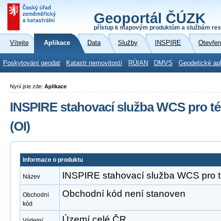
Geoportál ČÚZK
přístup k mapovým produktům a službám res
Vítejte
Aplikace
Data
Služby
INSPIRE
Otevřen
Poskytování geodat
Katastr nemovitostí
RÚIAN
DMVS
Geodetické ap
Nyní jste zde:
Aplikace
INSPIRE stahovací služba WCS pro t
(OI)
Informace o produktu
INSPIRE stahovací služba WCS pro t
Název
Obchodní kód není stanoven
Obchodní
kód
Území celé ČR
Výdejní