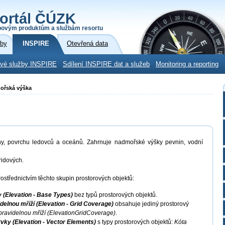
ortál ČÚZK
povým produktům a službám resortu
žby
INSPIRE
Otevřená data
ové služby INSPIRE
Sdílení INSPIRE dat a služeb
Monitoring a reporting
mořská výška
ny, povrchu ledovců a oceánů. Zahrnuje nadmořské výšky pevnin, vodní
ridových.
ostřednictvím těchto skupin prostorových objektů:
 (Elevation - Base Types)
bez typů prostorových objektů.
elnou mříží (Elevation - Grid Coverage)
obsahuje jediný prostorový
pravidelnou mříží (ElevationGridCoverage)
.
ky (Elevation - Vector Elements)
s typy prostorových objektů:
Kóta