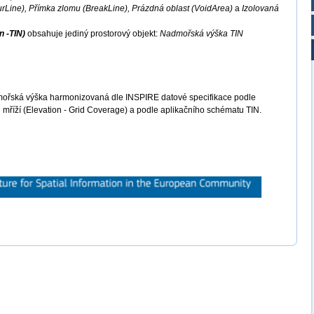
urLine), Přímka zlomu (BreakLine), Prázdná oblast (VoidArea)
a
Izolovaná
n -TIN)
obsahuje jediný prostorový objekt:
Nadmořská výška TIN
ořská výška harmonizovaná dle INSPIRE datové specifikace podle
 mříží (Elevation - Grid Coverage) a podle aplikačního schématu TIN.