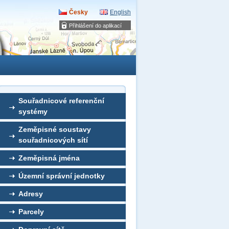
Česky
English
Přihlášení do aplikací
Souřadnicové referenční
systémy
Zeměpisné soustavy
souřadnicových sítí
Zeměpisná jména
Územní správní jednotky
Adresy
Parcely