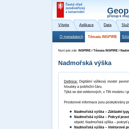
Geop
přístup k ma
Vítejte
Aplikace
Data
Slu
O metadatech
Témata INSPIRE
Síť
Nyní jste zde:
INSPIRE / Témata INSPIRE / Nad
Nadmořská výška
Definice:
Digitální výškový model pevni
hloubky a pobřežní čáru.
Týká se dat vektorových, v TIN modelu i g
Prostorové informace jsou poskytovány pr
Nadmořská výška – Základní typy
Nadmořská výška – Pokrytí pravid
objekt:
Nadmořská výška – pokrytí 
Nadmořská výška – Vektorové prv