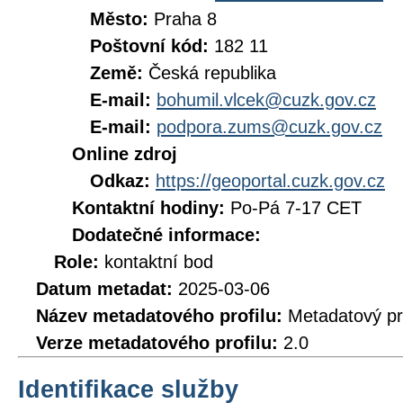
Město:
Praha 8
Poštovní kód:
182 11
Země:
Česká republika
E-mail:
bohumil.vlcek@cuzk.gov.cz
E-mail:
podpora.zums@cuzk.gov.cz
Online zdroj
Odkaz:
https://geoportal.cuzk.gov.cz
Kontaktní hodiny:
Po-Pá 7-17 CET
Dodatečné informace:
Role:
kontaktní bod
Datum metadat:
2025-03-06
Název metadatového profilu:
Metadatový pr
Verze metadatového profilu:
2.0
Identifikace služby