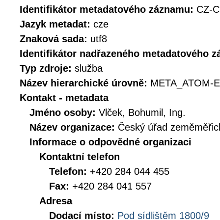
Identifikátor metadatového záznamu:
CZ-C
Jazyk metadat:
cze
Znaková sada:
utf8
Identifikátor nadřazeného metadatového 
Typ zdroje:
služba
Název hierarchické úrovně:
META_ATOM-E
Kontakt - metadata
Jméno osoby:
Vlček, Bohumil, Ing.
Název organizace:
Český úřad zeměměřick
Informace o odpovědné organizaci
Kontaktní telefon
Telefon:
+420 284 044 455
Fax:
+420 284 041 557
Adresa
Dodací místo:
Pod sídlištěm 1800/9