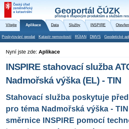
Geoportál ČÚZK
přístup k mapovým produktům a službám res
Vítejte
Aplikace
Data
Služby
INSPIRE
Otevřen
Poskytování geodat
Katastr nemovitostí
RÚIAN
DMVS
Geodetické ap
Nyní jste zde:
Aplikace
INSPIRE stahovací služba A
Nadmořská výška (EL) - TIN
Stahovací služba poskytuje před
pro téma Nadmořská výška - TIN
směrnice INSPIRE pomocí techn