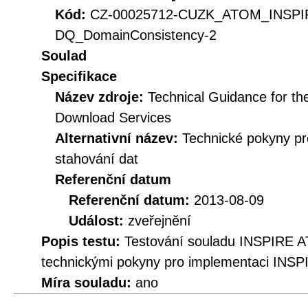
Kód:
CZ-00025712-CUZK_ATOM_INSPI
DQ_DomainConsistency-2
Soulad
Specifikace
Název zdroje:
Technical Guidance for t
Download Services
Alternativní název:
Technické pokyny p
stahování dat
Referenční datum
Referenční datum:
2013-08-09
Událost:
zveřejnění
Popis testu:
Testování souladu INSPIRE A
technickými pokyny pro implementaci INSP
Míra souladu:
ano