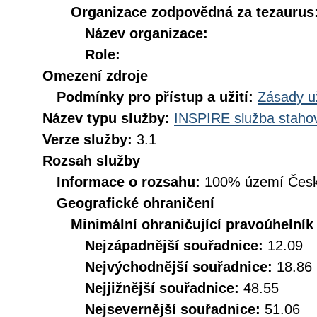
Organizace zodpovědná za tezaurus
Název organizace:
Role:
Omezení zdroje
Podmínky pro přístup a užití:
Zásady u
Název typu služby:
INSPIRE služba stahov
Verze služby:
3.1
Rozsah služby
Informace o rozsahu:
100% území Česk
Geografické ohraničení
Minimální ohraničující pravoúhelník
Nejzápadnější souřadnice:
12.09
Nejvýchodnější souřadnice:
18.86
Nejjižnější souřadnice:
48.55
Nejsevernější souřadnice:
51.06