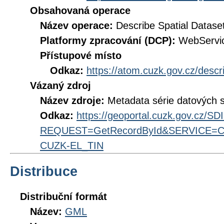
Obsahovaná operace
Název operace:
Describe Spatial Datase
Platformy zpracování (DCP):
WebServi
Přístupové místo
Odkaz:
https://atom.cuzk.gov.cz/des
Vázaný zdroj
Název zdroje:
Metadata série datových 
Odkaz:
https://geoportal.cuzk.gov.cz/S
REQUEST=GetRecordById&SERVICE=CS
CUZK-EL_TIN
Distribuce
Distribuční formát
Název:
GML