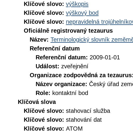
Klíčové slovo:
výškopis
Klíčové slovo:
výškový bod
Klíčové slovo:
nepravidelná trojúhelníko
Oficiálně registrovaný tezaurus
Název:
Terminologický slovník zeměměř
Referenční datum
Referenční datum:
2009-01-01
Událost:
zveřejnění
Organizace zodpovědná za tezaurus
Název organizace:
Český úřad země
Role:
kontaktní bod
Klíčová slova
Klíčové slovo:
stahovací služba
Klíčové slovo:
stahování dat
Klíčové slovo:
ATOM