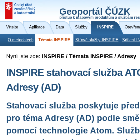
Geoportál ČÚZK
přístup k mapovým produktům a službám res
Vítejte
Aplikace
Data
Služby
INSPIRE
Otevřen
O metadatech
Témata INSPIRE
Síťové služby INSPIRE
Sdílení I
Nyní jste zde:
INSPIRE / Témata INSPIRE / Adresy
INSPIRE stahovací služba A
Adresy (AD)
Stahovací služba poskytuje před
pro téma Adresy (AD) podle smě
pomocí technologie Atom. Služba