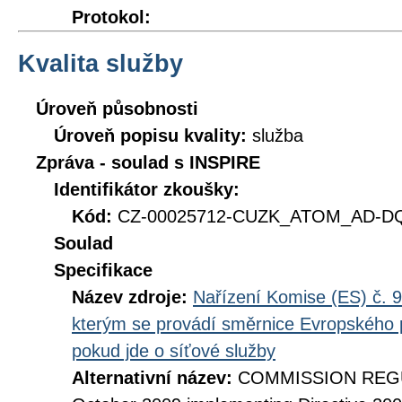
Protokol:
Kvalita služby
Úroveň působnosti
Úroveň popisu kvality:
služba
Zpráva - soulad s INSPIRE
Identifikátor zkoušky:
Kód:
CZ-00025712-CUZK_ATOM_AD-DQ_
Soulad
Specifikace
Název zdroje:
Nařízení Komise (ES) č. 9
kterým se provádí směrnice Evropského 
pokud jde o síťové služby
Alternativní název:
COMMISSION REGUL