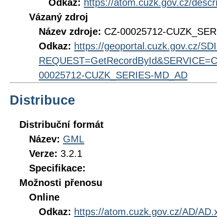
Odkaz:
https://atom.cuzk.gov.cz/des
Vázaný zdroj
Název zdroje:
CZ-00025712-CUZK_SE
Odkaz:
https://geoportal.cuzk.gov.cz/S
REQUEST=GetRecordById&SERVICE=CS
00025712-CUZK_SERIES-MD_AD
Distribuce
Distribuční formát
Název:
GML
Verze:
3.2.1
Specifikace:
Možnosti přenosu
Online
Odkaz:
https://atom.cuzk.gov.cz/AD/AD.