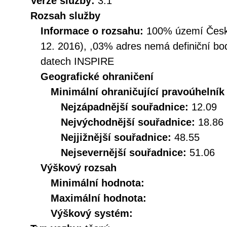
Verze služby:
3.1
Rozsah služby
Informace o rozsahu:
100% území České
12. 2016), ,03% adres nemá definiční bo
datech INSPIRE
Geografické ohraničení
Minimální ohraničující pravoúhelník
Nejzápadnější souřadnice:
12.09
Nejvýchodnější souřadnice:
18.86
Nejjižnější souřadnice:
48.55
Nejsevernější souřadnice:
51.06
Výškový rozsah
Minimální hodnota:
Maximální hodnota:
Výškový systém: