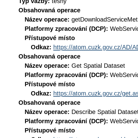
Typ vazby:
těsný
Obsahovaná operace
Název operace:
getDownloadServiceMet
Platformy zpracování (DCP):
WebServi
Přístupové místo
Odkaz:
https://atom.cuzk.gov.cz/AD/A
Obsahovaná operace
Název operace:
Get Spatial Dataset
Platformy zpracování (DCP):
WebServi
Přístupové místo
Odkaz:
https://atom.cuzk.gov.cz/get
Obsahovaná operace
Název operace:
Describe Spatial Datase
Platformy zpracování (DCP):
WebServi
Přístupové místo