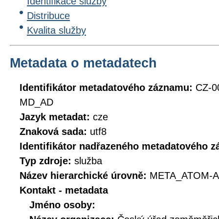
Identifikace služby
Distribuce
Kvalita služby
Metadata o metadatech
Identifikátor metadatového záznamu:
CZ-0
MD_AD
Jazyk metadat:
cze
Znaková sada:
utf8
Identifikátor nadřazeného metadatového 
Typ zdroje:
služba
Název hierarchické úrovně:
META_ATOM-A
Kontakt - metadata
Jméno osoby: