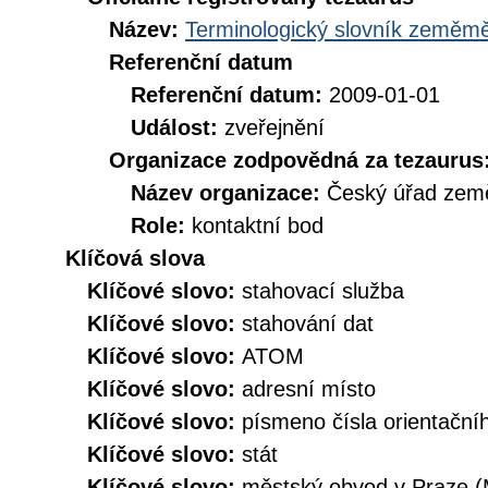
Název:
Terminologický slovník zeměměř
Referenční datum
Referenční datum:
2009-01-01
Událost:
zveřejnění
Organizace zodpovědná za tezaurus
Název organizace:
Český úřad země
Role:
kontaktní bod
Klíčová slova
Klíčové slovo:
stahovací služba
Klíčové slovo:
stahování dat
Klíčové slovo:
ATOM
Klíčové slovo:
adresní místo
Klíčové slovo:
písmeno čísla orientační
Klíčové slovo:
stát
Klíčové slovo:
městský obvod v Praze 