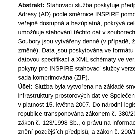
Abstrakt:
Stahovací služba poskytuje před
Adresy (AD) podle směrnice INSPIRE pomoc
veřejně dostupná a bezúplatná, pokrývá ce
umožňuje stahování těchto dat v souborech 
Soubory jsou vytvářeny denně (v případě, ž
změně). Data jsou poskytována ve formátu
datovou specifikací a XML schématy ve verz
pokyny pro INSPIRE stahovací služby verze 
sada komprimována (ZIP).
Účel:
Služba byla vytvořena na základě sm
infrastruktury prostorových dat ve Společen
v platnost 15. května 2007. Do národní legi
republice transponována zákonem č. 380/20
zákon č. 123/1998 Sb., o právu na informac
znění pozdějších předpisů, a zákon č. 200/