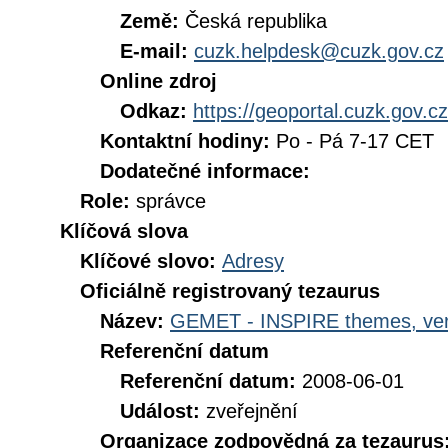
Země:
Česká republika
E-mail:
cuzk.helpdesk@cuzk.gov.cz
Online zdroj
Odkaz:
https://geoportal.cuzk.gov.cz
Kontaktní hodiny:
Po - Pá 7-17 CET
Dodatečné informace:
Role:
správce
Klíčová slova
Klíčové slovo:
Adresy
Oficiálně registrovaný tezaurus
Název:
GEMET - INSPIRE themes, ver
Referenční datum
Referenční datum:
2008-06-01
Událost:
zveřejnění
Organizace zodpovědná za tezaurus