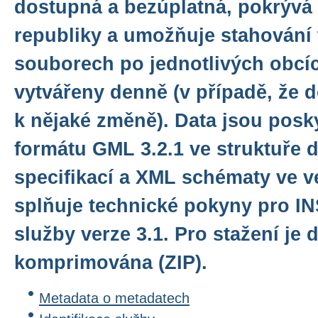
dostupná a bezúplatná, pokrývá
republiky a umožňuje stahování 
souborech po jednotlivých obcí
vytvářeny denně (v případě, že 
k nějaké změně). Data jsou posk
formátu GML 3.2.1 ve struktuře 
specifikací a XML schématy ve ve
splňuje technické pokyny pro I
služby verze 3.1. Pro stažení je 
komprimována (ZIP).
Metadata o metadatech