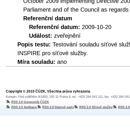
October 2009 implementing Directive 20
Parliament and of the Council as regards
Referenční datum
Referenční datum:
2009-10-20
Událost:
zveřejnění
Popis testu:
Testování souladu síťové služ
INSPIRE pro síťové služby.
Míra souladu:
ano
Copyright © 2010 ČÚZK, Všechna práva vyhrazena
Kontakt: Pod sídlištěm 9/1800, 182 11 Praha 8, tel.: +420 284 041 111, fax: +420 284 04
RSS 2.0 Geoportál ČÚZK
RSS 2.0 Aplikace
RSS 2.0 Datové sady
RSS 2.0 Síťové služby
RSS 2.0