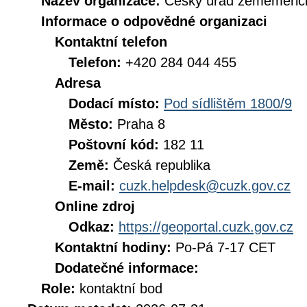
Název organizace:
Český úřad zeměměřick
Informace o odpovědné organizaci
Kontaktní telefon
Telefon:
+420 284 044 455
Adresa
Dodací místo:
Pod sídlištěm 1800/9
Město:
Praha 8
Poštovní kód:
182 11
Země:
Česká republika
E-mail:
cuzk.helpdesk@cuzk.gov.cz
Online zdroj
Odkaz:
https://geoportal.cuzk.gov.cz
Kontaktní hodiny:
Po-Pá 7-17 CET
Dodatečné informace:
Role:
kontaktní bod