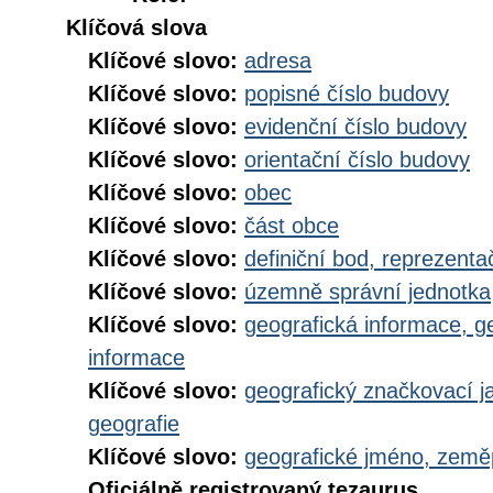
Klíčová slova
Klíčové slovo:
adresa
Klíčové slovo:
popisné číslo budovy
Klíčové slovo:
evidenční číslo budovy
Klíčové slovo:
orientační číslo budovy
Klíčové slovo:
obec
Klíčové slovo:
část obce
Klíčové slovo:
definiční bod, reprezenta
Klíčové slovo:
územně správní jednotka
Klíčové slovo:
geografická informace, g
informace
Klíčové slovo:
geografický značkovací j
geografie
Klíčové slovo:
geografické jméno, zem
Oficiálně registrovaný tezaurus