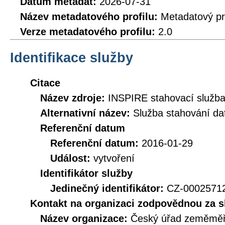
Datum metadat:
2026-07-31
Název metadatového profilu:
Metadatový pr
Verze metadatového profilu:
2.0
Identifikace služby
Citace
Název zdroje:
INSPIRE stahovací služb
Alternativní název:
Služba stahování d
Referenční datum
Referenční datum:
2016-01-29
Událost:
vytvoření
Identifikátor služby
Jedinečný identifikátor:
CZ-000257
Kontakt na organizaci zodpovědnou za s
Název organizace:
Český úřad zeměměři