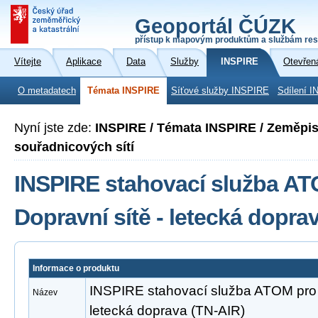
Geoportál ČÚZK
přístup k mapovým produktům a službám res
Vítejte
Aplikace
Data
Služby
INSPIRE
Otevřen
O metadatech
Témata INSPIRE
Síťové služby INSPIRE
Sdílení I
Nyní jste zde:
INSPIRE / Témata INSPIRE / Zeměpi
souřadnicových sítí
INSPIRE stahovací služba A
Dopravní sítě - letecká dopra
Informace o produktu
INSPIRE stahovací služba ATOM pro 
Název
letecká doprava (TN-AIR)