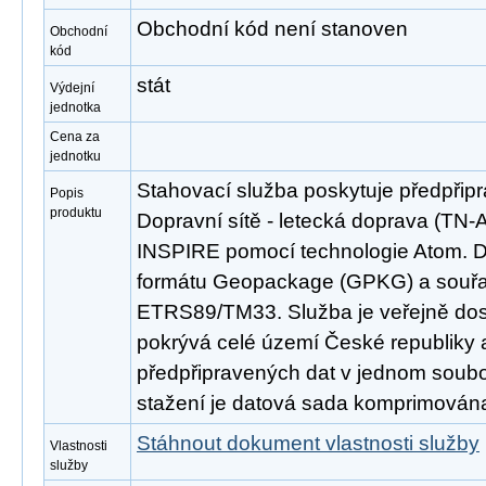
Obchodní kód není stanoven
Obchodní
kód
stát
Výdejní
jednotka
Cena za
jednotku
Stahovací služba poskytuje předpřip
Popis
produktu
Dopravní sítě - letecká doprava (TN-
INSPIRE pomocí technologie Atom. D
formátu Geopackage (GPKG) a souř
ETRS89/TM33. Služba je veřejně dos
pokrývá celé území České republiky
předpřipravených dat v jednom soubor
stažení je datová sada komprimována
Stáhnout dokument vlastnosti služby
Vlastnosti
služby