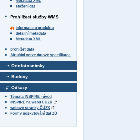
Metadata XML
stažení dat
Prohlížecí služby WMS
informace o produktu
detailní metadata
Metadata XML
prohlížet data
Aktuální verze datové specifikace
Ortofotosnímky
Budovy
Odkazy
Témata INSPIRE - úvod
INSPIRE na webu ČÚZK
webové stránky ČÚZK
Formy poskytování dat ZÚ