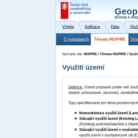
Geop
přístup k ma
Vítejte
Aplikace
Data
Slu
O metadatech
Témata INSPIRE
Síť
Nyní jste zde:
INSPIRE / Témata INSPIRE / Využi
Využití území
Definice:
Území popsané podle své souča
obytné, průmyslové, obchodní, zemědělské
Typy specifikované pro téma prostorových 
Nomenklatura využití území (La
Stávající využití území (Existing
(ExistingLandUseDataSet)
a
Objekt
Stávající využití území v souřadn
využití území v souřadnicové síti 