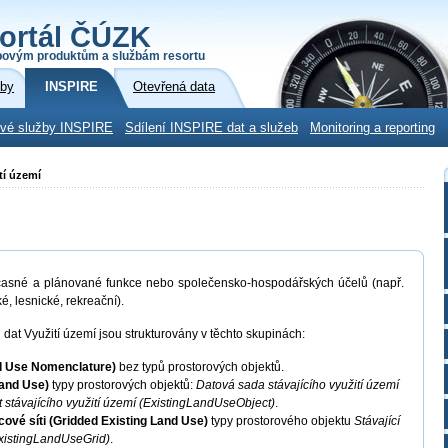
ortál ČÚZK
povým produktům a službám resortu
žby
INSPIRE
Otevřená data
ové služby INSPIRE
Sdílení INSPIRE dat a služeb
Monitoring a reporting
tí území
sné a plánované funkce nebo společensko-hospodářských účelů (např.
, lesnické, rekreační).
dat Využití území jsou strukturovány v těchto skupinách:
nd Use Nomenclature)
bez typů prostorových objektů.
 Land Use)
typy prostorových objektů:
Datová sada stávajícího využití území
 stávajícího využití území (ExistingLandUseObject)
.
icové síti (Gridded Existing Land Use)
typy prostorového objektu
Stávající
(ExistingLandUseGrid)
.