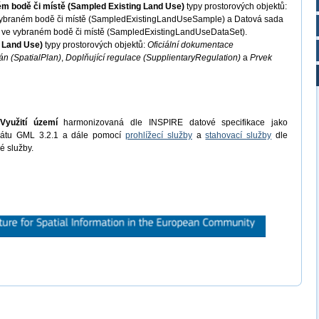
ném bodě či místě (Sampled Existing Land Use)
typy prostorových objektů:
e vybraném bodě či místě (SampledExistingLandUseSample) a Datová sada
o ve vybraném bodě či místě (SampledExistingLandUseDataSet).
d Land Use)
typy prostorových objektů:
Oficiální dokumentace
án (SpatialPlan)
,
Doplňující regulace (SupplientaryRegulation)
a
Prvek
Využití území
harmonizovaná dle INSPIRE datové specifikace jako
mátu GML 3.2.1 a dále pomocí
prohlížecí služby
a
stahovací služby
dle
é služby.