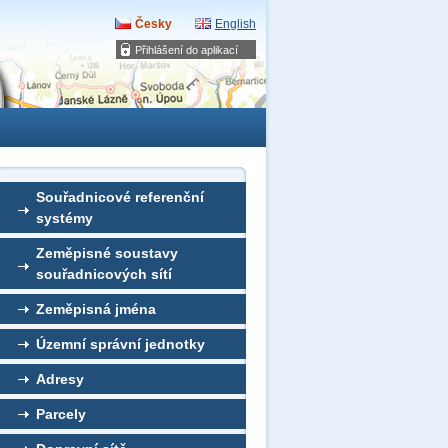
Česky
English
Přihlášení do aplikací
Souřadnicové referenční
systémy
Zeměpisné soustavy
souřadnicových sítí
Zeměpisná jména
Územní správní jednotky
Adresy
Parcely