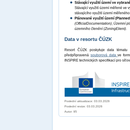
Stávající využití území ve vybra
Stávající využití území měřené v
stávajícího využití území měřenéh
Plánované využití území (Planne
(OfficialDocumentation)
,
Územní pl
územního členění (ZoningElient)
.
Data v resortu ČÚZK
Resort ČÚZK poskytuje data tématu
předpřipravená
souborová data
ve for
INSPIRE technických specifikací pro síťov
Poslední aktualizace: 03.03.2026
Poslední revize:
03.03.2026
Autor: 95