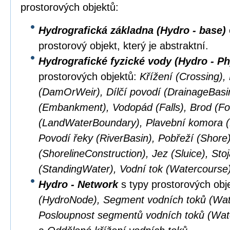
prostorových objektů:
Hydrografická základna (Hydro - base)
prostorový objekt, který je abstraktní.
Hydrografické fyzické vody (Hydro - Ph
prostorových objektů:
Křížení (Crossing),
(DamOrWeir), Dílčí povodí (DrainageBasi
(Embankment), Vodopád (Falls), Brod (Fo
(LandWaterBoundary), Plavební komora (L
Povodí řeky (RiverBasin), Pobřeží (Shore
(ShorelineConstruction), Jez (Sluice), Sto
(StandingWater), Vodní tok (Watercourse
Hydro - Network
s typy prostorových obj
(HydroNode), Segment vodních toků (Wat
Posloupnost segmentů vodních toků (Wa