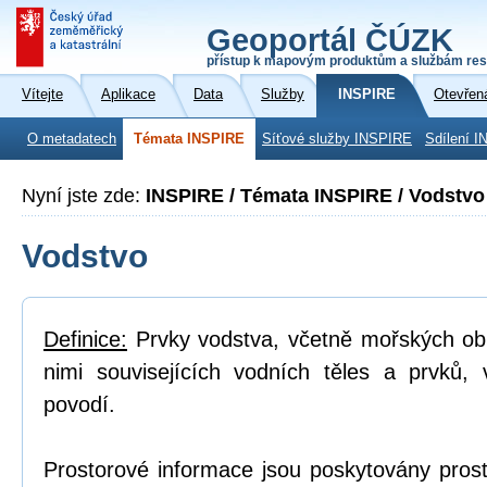
Geoportál ČÚZK
přístup k mapovým produktům a službám res
Vítejte
Aplikace
Data
Služby
INSPIRE
Otevřen
O metadatech
Témata INSPIRE
Síťové služby INSPIRE
Sdílení I
Nyní jste zde:
INSPIRE / Témata INSPIRE / Vodstvo
Vodstvo
Definice:
Prvky vodstva, včetně mořských obl
nimi souvisejících vodních těles a prvků, 
povodí.
Prostorové informace jsou poskytovány prost