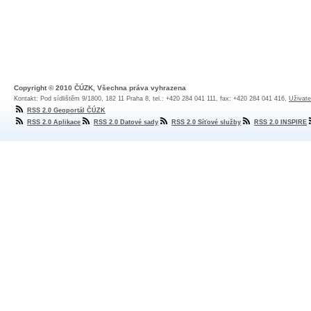
Copyright © 2010 ČÚZK, Všechna práva vyhrazena
Kontakt: Pod sídlištěm 9/1800, 182 11 Praha 8, tel.: +420 284 041 111, fax: +420 284 041 416,
Uživate
RSS 2.0 Geoportál ČÚZK
RSS 2.0 Aplikace
RSS 2.0 Datové sady
RSS 2.0 Síťové služby
RSS 2.0 INSPIRE