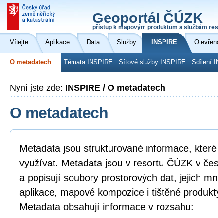
Geoportál ČÚZK
přístup k mapovým produktům a službám res
Vítejte
Aplikace
Data
Služby
INSPIRE
Otevřen
O metadatech
Témata INSPIRE
Síťové služby INSPIRE
Sdílení 
Nyní jste zde:
INSPIRE / O metadatech
O metadatech
Metadata jsou strukturované informace, které l
využívat. Metadata jsou v resortu ČÚZK v če
a popisují soubory prostorových dat, jejich mn
aplikace, mapové kompozice i tištěné produkt
Metadata obsahují informace v rozsahu: