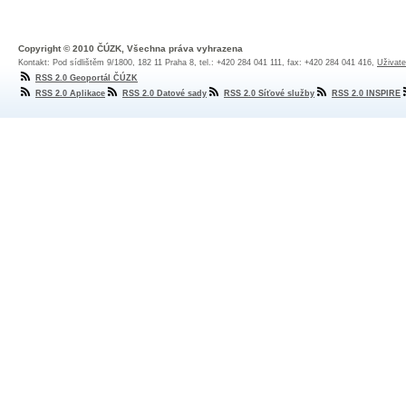
Copyright © 2010 ČÚZK, Všechna práva vyhrazena
Kontakt: Pod sídlištěm 9/1800, 182 11 Praha 8, tel.: +420 284 041 111, fax: +420 284 041 416,
Uživate
RSS 2.0 Geoportál ČÚZK
RSS 2.0 Aplikace
RSS 2.0 Datové sady
RSS 2.0 Síťové služby
RSS 2.0 INSPIRE