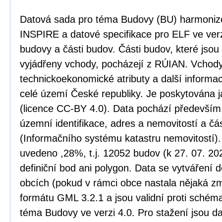
Datová sada pro téma Budovy (BU) harmoniz
INSPIRE a datové specifikace pro ELF ve verz
budovy a části budov. Části budov, které jso
vyjádřeny vchody, pocházejí z RÚIAN. Vchody
technickoekonomické atributy a další informa
celé území České republiky. Je poskytována j
(licence CC-BY 4.0). Data pochází především
územní identifikace, adres a nemovitostí a č
(Informačního systému katastru nemovitostí)
uvedeno ,28%, t.j. 12052 budov (k 27. 07. 20
definiční bod ani polygon. Data se vytváření 
obcích (pokud v rámci obce nastala nějaká zm
formátu GML 3.2.1 a jsou validní proti sché
téma Budovy ve verzi 4.0. Pro stažení jsou d