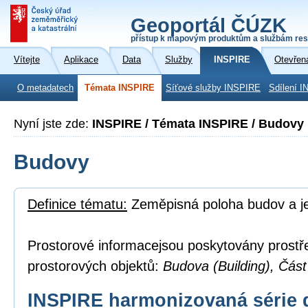
Geoportál ČÚZK
přístup k mapovým produktům a službám res
Vítejte
Aplikace
Data
Služby
INSPIRE
Otevřen
O metadatech
Témata INSPIRE
Síťové služby INSPIRE
Sdílení I
Nyní jste zde:
INSPIRE / Témata INSPIRE / Budovy
Budovy
Definice tématu:
Zeměpisná poloha budov a je
Prostorové informacejsou poskytovány prostř
prostorových objektů:
Budova (Building), Část
INSPIRE harmonizovaná série 