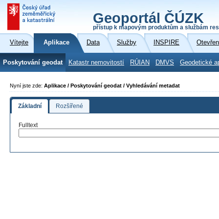
Geoportál ČÚZK
přístup k mapovým produktům a službám res
Vítejte
Aplikace
Data
Služby
INSPIRE
Otevřen
Poskytování geodat
Katastr nemovitostí
RÚIAN
DMVS
Geodetické a
Nyní jste zde:
Aplikace / Poskytování geodat / Vyhledávání metadat
Základní
Rozšířené
Fulltext