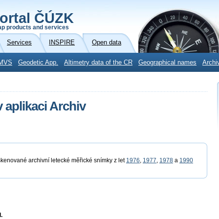
ortal ČÚZK
p products and services
Services
INSPIRE
Open data
MVS
Geodetic App.
Altimetry data of the CR
Geographical names
Archi
 aplikaci Archiv
kenované archivní letecké měřické snímky z let
1976
,
1977
,
1978
a
1990
.