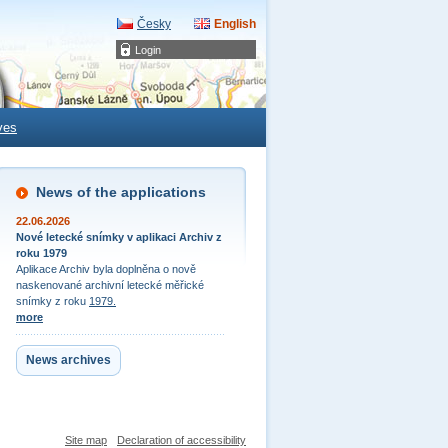
Česky
English
Login
ves
News of the applications
22.06.2026
Nové letecké snímky v aplikaci Archiv z
roku 1979
Aplikace Archiv byla doplněna o nově
naskenované archivní letecké měřické
snímky z roku
1979.
more
News archives
Site map
Declaration of accessibility