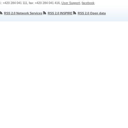
l.: +420 284 041 111, fax: +420 284 041 416,
User Support
,
facebook
RSS 2.0 Network Services
RSS 2.0 INSPIRE
RSS 2.0 Open data