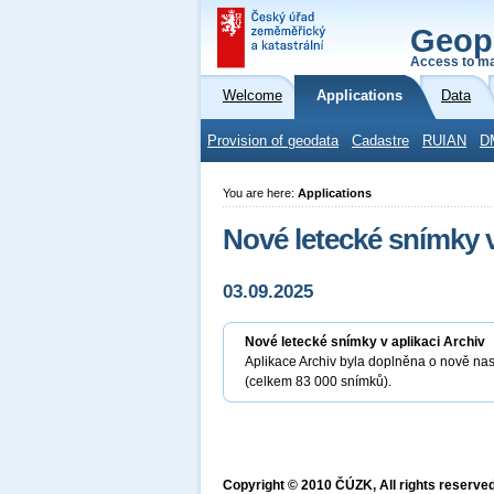
Geop
Access to ma
Welcome
Applications
Data
Provision of geodata
Cadastre
RUIAN
D
You are here:
Applications
Nové letecké snímky v
03.09.2025
Nové letecké snímky v aplikaci Archiv
Aplikace Archiv byla doplněna o nově nas
(celkem 83 000 snímků).
Copyright © 2010 ČÚZK, All rights reserved