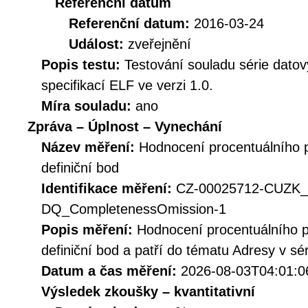
Referenční datum
Referenční datum:
2016-03-24
Událost:
zveřejnění
Popis testu:
Testování souladu série dato
specifikací ELF ve verzi 1.0.
Míra souladu:
ano
Zpráva – Úplnost – Vynechání
Název měření:
Hodnocení procentuálního 
definiční bod
Identifikace měření:
CZ-00025712-CUZK
DQ_CompletenessOmission-1
Popis měření:
Hodnocení procentuálního p
definiční bod a patří do tématu Adresy v sé
Datum a čas měření:
2026-08-03T04:01:0
Výsledek zkoušky – kvantitativní