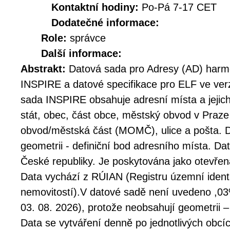
Kontaktní hodiny:
Po-Pá 7-17 CET
Dodatečné informace:
Role:
správce
Další informace:
Abstrakt:
Datová sada pro Adresy (AD) harm
INSPIRE a datové specifikace pro ELF ve ver
sada INSPIRE obsahuje adresní místa a jejic
stát, obec, část obce, městský obvod v Praz
obvod/městská část (MOMČ), ulice a pošta. D
geometrii - definiční bod adresního místa. D
České republiky. Je poskytována jako otevřen
Data vychází z RÚIAN (Registru územní identi
nemovitostí).V datové sadě není uvedeno ,03%
03. 08. 2026), protože neobsahují geometrii –
Data se vytváření denně po jednotlivých obcí