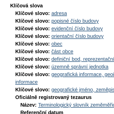
Klíčová slova
Klíčové slovo:
adresa
Klíčové slovo:
popisné číslo budovy
Klíčové slovo:
evidenční číslo budovy
Klíčové slovo:
orientační číslo budovy
Klíčové slovo:
obec
Klíčové slovo:
část obce
Klíčové slovo:
definiční bod, reprezentačn
Klíčové slovo:
územně správní jednotka
Klíčové slovo:
geografická informace, geo
informace
Klíčové slovo:
geografické jméno, zeměp
Oficiálně registrovaný tezaurus
Název:
Terminologický slovník zeměměřic
Referenční datum