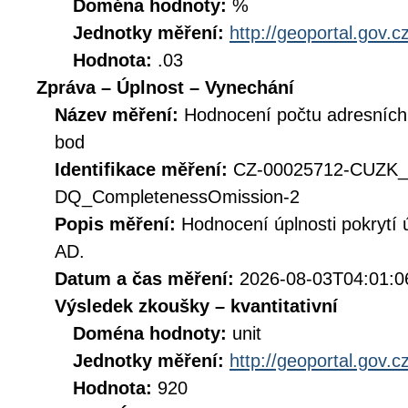
Doména hodnoty:
%
Jednotky měření:
http://geoportal.gov.c
Hodnota:
.03
Zpráva – Úplnost – Vynechání
Název měření:
Hodnocení počtu adresních 
bod
Identifikace měření:
CZ-00025712-CUZK
DQ_CompletenessOmission-2
Popis měření:
Hodnocení úplnosti pokrytí
AD.
Datum a čas měření:
2026-08-03T04:01:0
Výsledek zkoušky – kvantitativní
Doména hodnoty:
unit
Jednotky měření:
http://geoportal.gov.c
Hodnota:
920