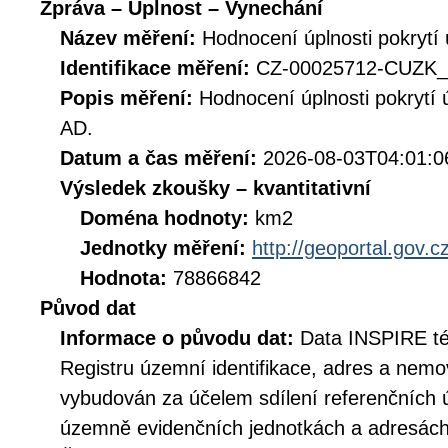
Zpráva – Úplnost – Vynechání
Název měření:
Hodnocení úplnosti pokrytí
Identifikace měření:
CZ-00025712-CUZ
Popis měření:
Hodnocení úplnosti pokrytí
AD.
Datum a čas měření:
2026-08-03T04:01:0
Výsledek zkoušky – kvantitativní
Doména hodnoty:
km2
Jednotky měření:
http://geoportal.gov.
Hodnota:
78866842
Původ dat
Informace o původu dat:
Data INSPIRE té
Registru územní identifikace, adres a nemov
vybudován za účelem sdílení referenčních 
územně evidenčních jednotkách a adresách 