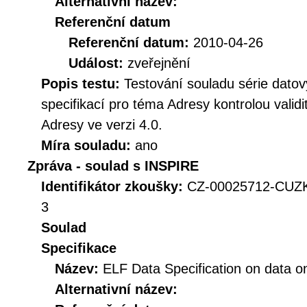
Alternativní název:
Referenční datum
Referenční datum:
2010-04-26
Událost:
zveřejnění
Popis testu:
Testování souladu série dat
specifikací pro téma Adresy kontrolou vali
Adresy ve verzi 4.0.
Míra souladu:
ano
Zpráva - soulad s INSPIRE
Identifikátor zkoušky:
CZ-00025712-CUZ
3
Soulad
Specifikace
Název:
ELF Data Specification on data on 
Alternativní název: