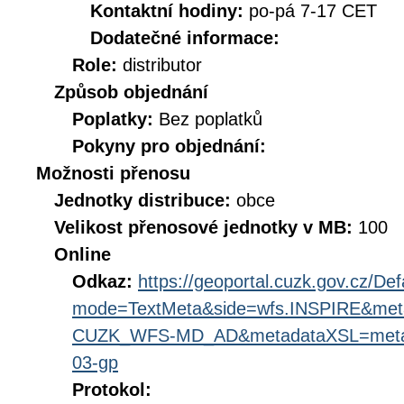
Kontaktní hodiny:
po-pá 7-17 CET
Dodatečné informace:
Role:
distributor
Způsob objednání
Poplatky:
Bez poplatků
Pokyny pro objednání:
Možnosti přenosu
Jednotky distribuce:
obce
Velikost přenosové jednotky v MB:
100
Online
Odkaz:
https://geoportal.cuzk.gov.cz/Def
mode=TextMeta&side=wfs.INSPIRE&met
CUZK_WFS-MD_AD&metadataXSL=metada
03-gp
Protokol: