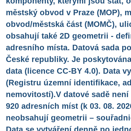
komponenty, kterými jsou stát, o
městský obvod v Praze (MOP), 
obvod/městská část (MOMČ), ulic
obsahují také 2D geometrii - def
adresního místa. Datová sada po
České republiky. Je poskytována
data (licence CC-BY 4.0). Data 
(Registru územní identifikace, a
nemovitostí).V datové sadě není 
920 adresních míst (k 03. 08. 202
neobsahují geometrii – souřadni
Data se vytváření denně po jedn