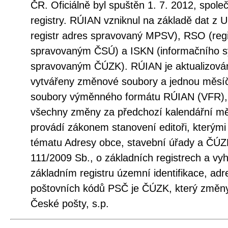
ČR. Oficiálně byl spuštěn 1. 7. 2012, spole
registry. RÚIAN vzniknul na základě dat z 
registr adres spravovaný MPSV), RSO (regi
spravovaným ČSÚ) a ISKN (informačního sy
spravovaným ČÚZK). RÚIAN je aktualizová
vytvářeny změnové soubory a jednou měsí
soubory výměnného formátu RÚIAN (VFR), 
všechny změny za předchozí kalendářní měs
provádí zákonem stanovení editoři, kterými
tématu Adresy obce, stavební úřady a ČÚZ
111/2009 Sb., o základních registrech a vy
základním registru územní identifikace, adr
poštovních kódů PSČ je ČÚZK, který změny
České pošty, s.p.