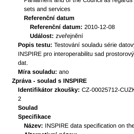
Parliament and of the Council as regards i
sets and services
Referenční datum
Referenční datum:
2010-12-08
Událost:
zveřejnění
Popis testu:
Testování souladu série datov
INSPIRE pro interoperabilitu sad prostorov
dat.
Míra souladu:
ano
Zpráva - soulad s INSPIRE
Identifikátor zkoušky:
CZ-00025712-CUZ
2
Soulad
Specifikace
Název:
INSPIRE data specification on th