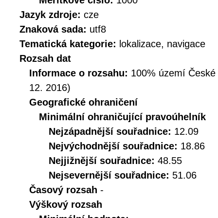
Měřítkové číslo:
1000
Jazyk zdroje:
cze
Znaková sada:
utf8
Tematická kategorie:
lokalizace, navigace
Rozsah dat
Informace o rozsahu:
100% území České Re
12. 2016)
Geografické ohraničení
Minimální ohraničující pravoúhelník
Nejzápadnější souřadnice:
12.09
Nejvýchodnější souřadnice:
18.86
Nejjižnější souřadnice:
48.55
Nejsevernější souřadnice:
51.06
Časový rozsah
-
Výškový rozsah