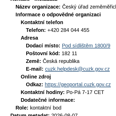
Název organizace:
Český úřad zeměměřick
Informace o odpovědné organizaci
Kontaktní telefon
Telefon:
+420 284 044 455
Adresa
Dodací místo:
Pod sídlištěm 1800/9
Poštovní kód:
182 11
Země:
Česká republika
E-mail:
cuzk.helpdesk@cuzk.gov.cz
Online zdroj
Odkaz:
https://geoportal.cuzk.gov.cz
Kontaktní hodiny:
Po-Pá 7-17 CET
Dodatečné informace:
Role:
kontaktní bod
Datum metadat:
2026-08-07