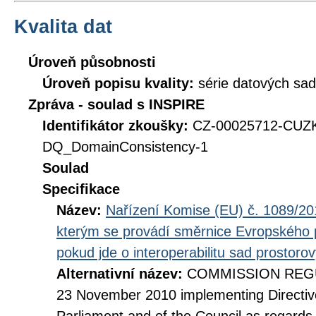
Kvalita dat
Úroveň působnosti
Úroveň popisu kvality:
série datových sad
Zpráva - soulad s INSPIRE
Identifikátor zkoušky:
CZ-00025712-CUZ
DQ_DomainConsistency-1
Soulad
Specifikace
Název:
Nařízení Komise (EU) č. 1089/201
kterým se provádí směrnice Evropského 
pokud jde o interoperabilitu sad prostoro
Alternativní název:
COMMISSION REGUL
23 November 2010 implementing Directiv