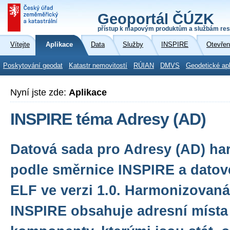
Geoportál ČÚZK
přístup k mapovým produktům a službám res
Vítejte
Aplikace
Data
Služby
INSPIRE
Otevřen
Poskytování geodat
Katastr nemovitostí
RÚIAN
DMVS
Geodetické ap
Nyní jste zde:
Aplikace
INSPIRE téma Adresy (AD)
Datová sada pro Adresy (AD) h
podle směrnice INSPIRE a datové
ELF ve verzi 1.0. Harmonizovan
INSPIRE obsahuje adresní místa 