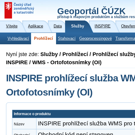
Geoportál ČÚZK
přístup k mapovým produktům a službám res
Vítejte
Aplikace
Data
Služby
INSPIRE
Otevřen
Vyhledávací
Prohlížecí
Stahovací
Geoprocessingové
Transforma
Nyní jste zde:
Služby / Prohlížecí / Prohlížecí slu
INSPIRE / WMS - Ortofotosnímky (OI)
INSPIRE prohlížecí služba W
Ortofotosnímky (OI)
Informace o produktu
INSPIRE prohlížecí služba WMS pro 
Název
Obchodní kód není stanoven