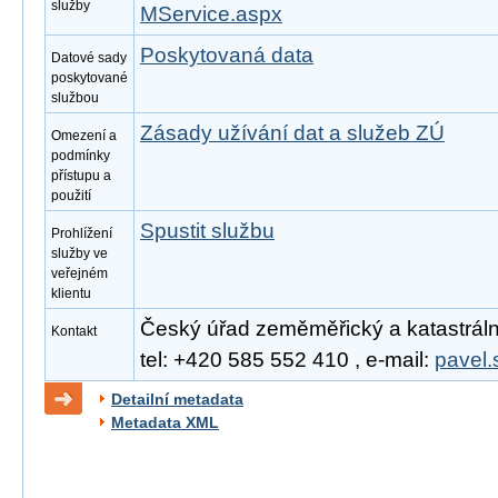
služby
MService.aspx
Poskytovaná data
Datové sady
poskytované
službou
Zásady užívání dat a služeb ZÚ
Omezení a
podmínky
přístupu a
použití
Spustit službu
Prohlížení
služby ve
veřejném
klientu
Český úřad zeměměřický a katastrální
Kontakt
tel: +420 585 552 410 , e-mail:
pavel.
Detailní metadata
Metadata XML