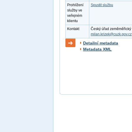
Prohlížení
Spustit službu
služby ve
veřejném
klientu
Kontakt
Český úřad zeměměřický a k
milan.krizek@cuzk.gov.cz
Detailní metadata
Metadata XML