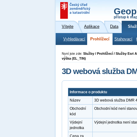
Geop
přístup k ma
Vítejte
Aplikace
Data
Služ
Vyhledávací
Prohlížecí
Stahovací
Nyní jste zde:
Služby / Prohlížecí / Služby Esr
výška (EL_TIN)
3D webová služba D
Informace o produktu
Název
3D webová služba DMR 
Obchodní
Obchodní kód není stano
kód
Výdejní
Výdejní jednotka není st
jednotka
Cena za