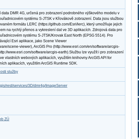
cí data DMR 4G, určená pro zobrazení podrobného výškového modelu v
souřadnicovém systému S-JTSK v Křovákově zobrazení. Data jsou službou
vaném formátu LERC (https://github.com/Esri/lerc), který umožňuje jejich
dem na rychlý přenos a vykreslení dat ve 3D aplikacích. Zdrojová data pro
souřadnicovém systému S-JTSK/Krovak East North (EPSG 5514). Pro
távající Esri aplikace, jako Scene Viewer
tware/scene-viewer), ArcGIS Pro (http://www.esri.com/en/software/arcgis-
ttp://www.esri.com/software/arcgis-earth).Službu lze využít i pro zobrazení
e vlastních webových aplikacích, využitím knihovny ArcGIS API for
vních aplikacích, využitím ArcGIS Runtime SDK.
osti služby
rcgis/rest/services/3D/dmr4g/ImageServer
žeb ZÚ