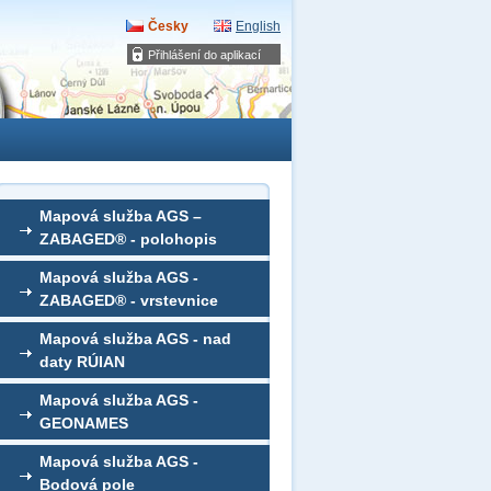
Česky
English
Přihlášení do aplikací
Mapová služba AGS –
ZABAGED® - polohopis
Mapová služba AGS -
ZABAGED® - vrstevnice
Mapová služba AGS - nad
daty RÚIAN
Mapová služba AGS -
GEONAMES
Mapová služba AGS -
Bodová pole