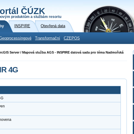
ortál ČÚZK
povým produktům a službám resortu
by
INSPIRE
Otevřená data
Geoprocessingové
Transformační
CZEPOS
i ArcGIS Server / Mapová služba AGS - INSPIRE datová sada pro téma Nadmořská
MR 4G
4G
ven
anovena