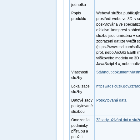
jednotku
Popis
Webová služba publikují
produktu
prostředí webu ve 3D, v 
poskytována ve specializo
efektivní kompresi s ohle
službu jsou umístěna v 
zobrazení dat lze využít s
(https://www.esri.com/sof
pro), nebo ArcGIS Earth (h
výškového modelu ve 3D v
JavaScript 4.x, nebo nati
Vlastnosti
Stáhnout dokument vlastn
služby
Lokalizace
https://ags.cuzk.gov.cz/a
služby
Datové sady
Poskytovaná data
poskytované
službou
Omezení a
Zásady užívání dat a slu
podmínky
přístupu a
použití