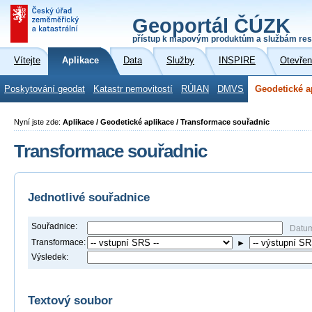
Geoportál ČÚZK
přístup k mapovým produktům a službám res
Vítejte
Aplikace
Data
Služby
INSPIRE
Otevřen
Poskytování geodat
Katastr nemovitostí
RÚIAN
DMVS
Geodetické a
Nyní jste zde:
Aplikace / Geodetické aplikace / Transformace souřadnic
Transformace souřadnic
Jednotlivé souřadnice
Souřadnice:
Datu
Transformace:
►
Výsledek:
Textový soubor